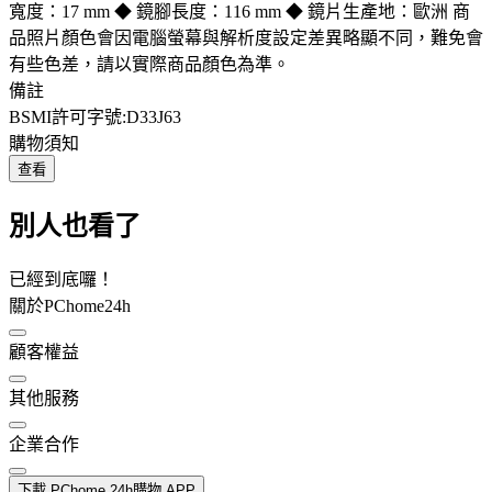
寬度：17 mm ◆ 鏡腳長度：116 mm ◆ 鏡片生產地：歐洲 商
品照片顏色會因電腦螢幕與解析度設定差異略顯不同，難免會
有些色差，請以實際商品顏色為準。
備註
BSMI許可字號:D33J63
購物須知
查看
別人也看了
已經到底囉！
關於PChome24h
顧客權益
其他服務
企業合作
下載 PChome 24h購物 APP