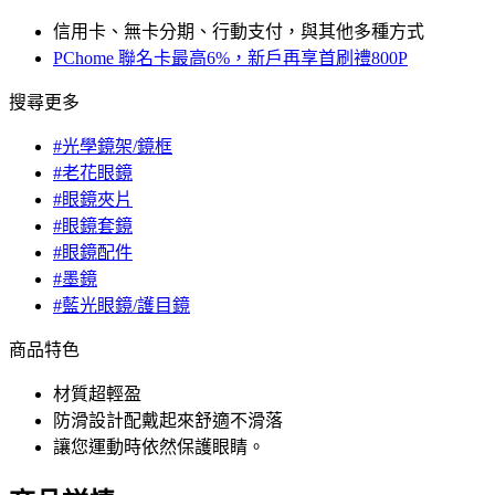
信用卡、無卡分期、行動支付，與其他多種方式
PChome 聯名卡最高6%，新戶再享首刷禮800P
搜尋更多
#光學鏡架/鏡框
#老花眼鏡
#眼鏡夾片
#眼鏡套鏡
#眼鏡配件
#墨鏡
#藍光眼鏡/護目鏡
商品特色
材質超輕盈
防滑設計配戴起來舒適不滑落
讓您運動時依然保護眼睛。