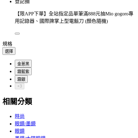
登記抽
【限APP下單】全站指定品單筆滿888元抽Mio gogoro專
用記錄器、國際牌掌上型電鬍刀 (顏色隨機)
規格
選擇
金蔥黑
霧藍紫
霧銀
+3
相關分類
時尚
眼鏡/墨鏡
眼鏡