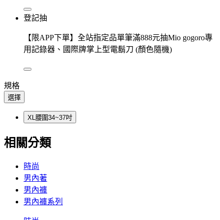
登記抽
【限APP下單】全站指定品單筆滿888元抽Mio gogoro專
用記錄器、國際牌掌上型電鬍刀 (顏色隨機)
規格
選擇
XL腰圍34~37吋
相關分類
時尚
男內著
男內褲
男內褲系列