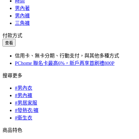
時尚
男內著
男內褲
三角褲
付款方式
查看
信用卡、無卡分期、行動支付，與其他多種方式
PChome 聯名卡最高6%，新戶再享首刷禮800P
搜尋更多
#男內衣
#男內褲
#男居家服
#發熱衣/褲
#衛生衣
商品特色