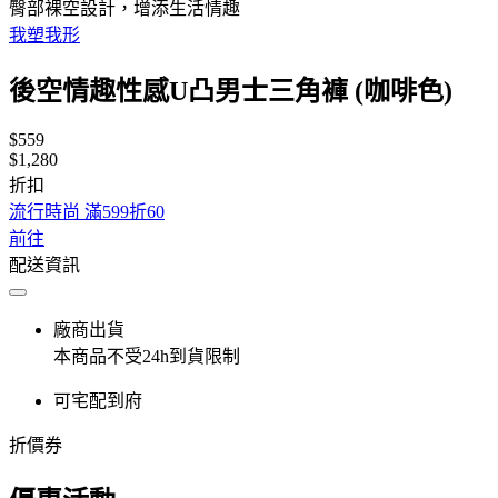
臀部裸空設計，增添生活情趣
我塑我形
後空情趣性感U凸男士三角褲 (咖啡色)
$559
$1,280
折扣
流行時尚 滿599折60
前往
配送資訊
廠商出貨
本商品不受24h到貨限制
可宅配到府
折價券