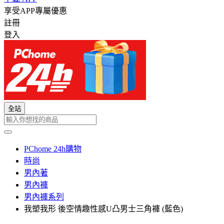
享受APP專屬優惠
註冊
登入
全站
PChome 24h購物
時尚
男內著
男內褲
男內褲系列
我塑我形 後空情趣性感U凸男士三角褲 (藍色)