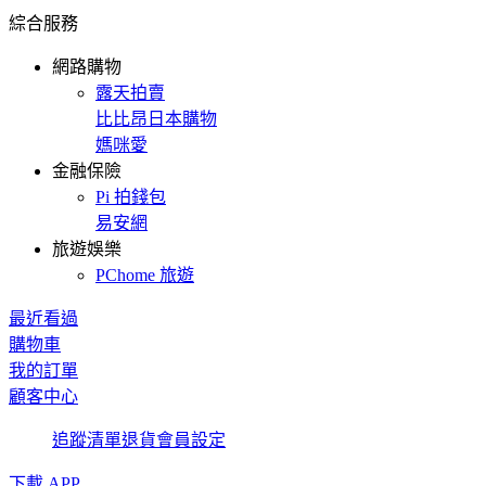
綜合服務
網路購物
露天拍賣
比比昂日本購物
媽咪愛
金融保險
Pi 拍錢包
易安網
旅遊娛樂
PChome 旅遊
最近看過
購物車
我的訂單
顧客中心
追蹤清單
退貨
會員設定
下載 APP