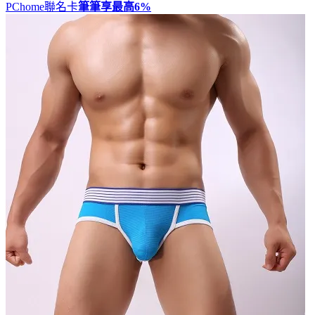
PChome聯名卡
筆筆享最高
6%