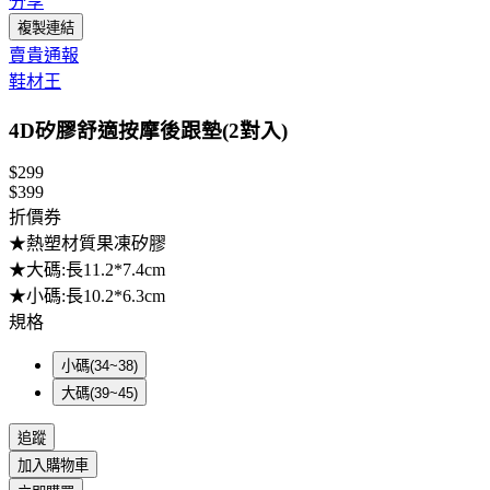
分享
複製連結
賣貴通報
鞋材王
4D矽膠舒適按摩後跟墊(2對入)
$299
$399
折價券
★熱塑材質果凍矽膠
★大碼:長11.2*7.4cm
★小碼:長10.2*6.3cm
規格
小碼(34~38)
大碼(39~45)
追蹤
加入購物車