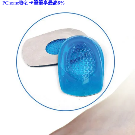
PChome聯名卡
筆筆享最高
6%