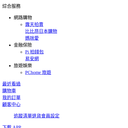
綜合服務
網路購物
露天拍賣
比比昂日本購物
媽咪愛
金融保險
Pi 拍錢包
易安網
旅遊娛樂
PChome 旅遊
最近看過
購物車
我的訂單
顧客中心
追蹤清單
退貨
會員設定
下載 APP