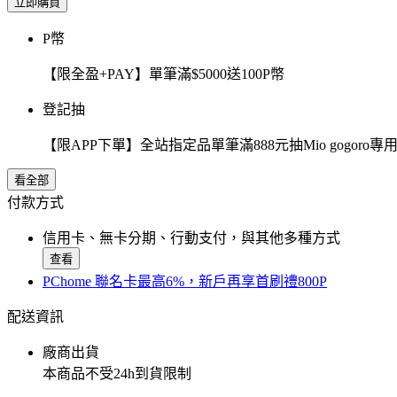
立即購買
P幣
【限全盈+PAY】單筆滿$5000送100P幣
登記抽
【限APP下單】全站指定品單筆滿888元抽Mio gogor
看全部
付款方式
信用卡、無卡分期、行動支付，與其他多種方式
查看
PChome 聯名卡最高6%，新戶再享首刷禮800P
配送資訊
廠商出貨
本商品不受24h到貨限制