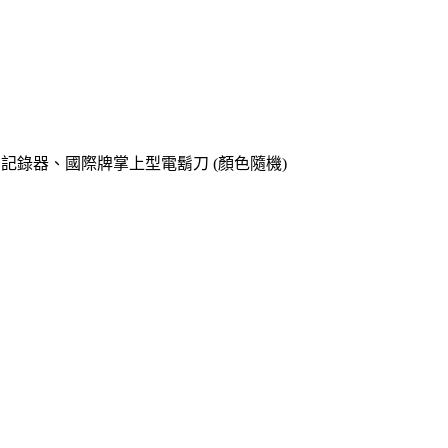
o專用記錄器、國際牌掌上型電鬍刀 (顏色隨機)