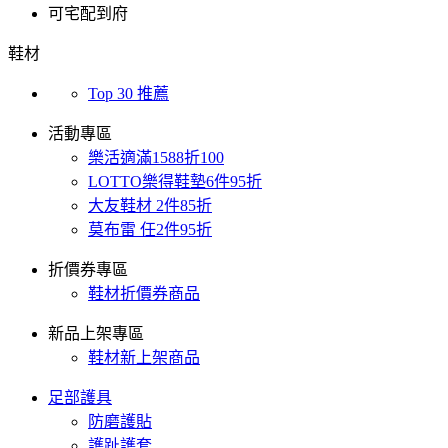
可宅配到府
鞋材
Top 30 推薦
活動專區
樂活適滿1588折100
LOTTO樂得鞋墊6件95折
大友鞋材 2件85折
莫布雷 任2件95折
折價券專區
鞋材折價券商品
新品上架專區
鞋材新上架商品
足部護具
防磨護貼
護趾護套