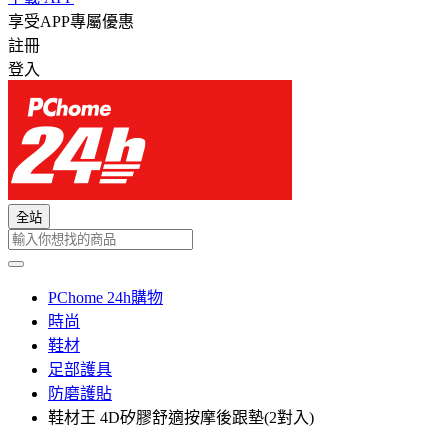
享受APP專屬優惠
註冊
登入
全站
PChome 24h購物
時尚
鞋材
足部護具
防磨護貼
鞋材王 4D矽膠舒適按摩後跟墊(2對入)