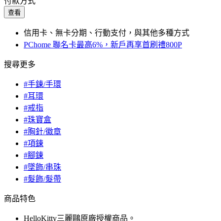
付款方式
查看
信用卡、無卡分期、行動支付，與其他多種方式
PChome 聯名卡最高6%，新戶再享首刷禮800P
搜尋更多
#手鍊/手環
#耳環
#戒指
#珠寶盒
#胸針/徽章
#項鍊
#腳鍊
#墜飾/串珠
#髮飾/髮帶
商品特色
HelloKitty三麗鷗原廠授權商品。