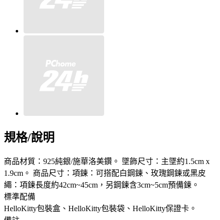
規格/說明
商品材質：925純銀/施華洛美鑽。 墜飾尺寸：主墜約1.5cm x
1.9cm。 商品尺寸：項鍊：可搭配白鋼鍊、玫瑰鋼鍊或黑皮
繩：項鍊長度約42cm~45cm，另鋼鍊含3cm~5cm預備鍊。
標準配備
HelloKitty包裝盒、HelloKitty包裝袋、HelloKitty保證卡。