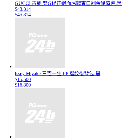
GUCCI 古馳 雙G緹花緞面尼龍束口翻蓋後背包.黑
$43,814
$45,814
Issey Miyake 三宅一生 PP 褶紋後背包-黑
$15,500
$16,800