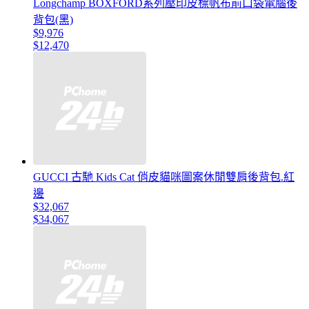
Longchamp BOXFORD系列壓印皮標帆布前口袋電腦後
背包(黑)
$9,976
$12,470
GUCCI 古馳 Kids Cat 俏皮貓咪圖案休閒雙肩後背包.紅
邊
$32,067
$34,067