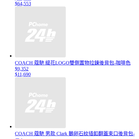
$64,553
COACH 蔻馳 緹花LOGO雙側置物拉鍊後背包-咖啡色
$9,352
$11,690
COACH 蔻馳 男款 Clark 鵝卵石紋插釦翻蓋束口後背包-