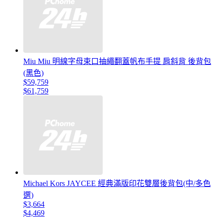
Miu Miu 明線字母束口抽繩翻蓋帆布手提 肩斜背 後背包
(黑色)
$59,759
$61,759
Michael Kors JAYCEE 經典滿版印花雙層後背包(中/多色
選)
$3,664
$4,469