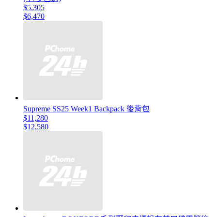
$5,305
$6,470
Supreme SS25 Week1 Backpack 後背包
$11,280
$12,580