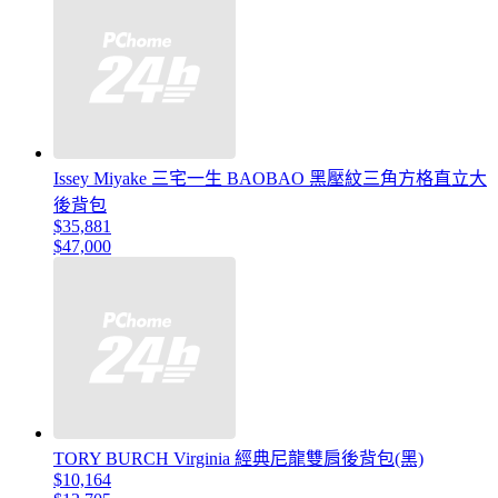
Issey Miyake 三宅一生 BAOBAO 黑壓紋三角方格直立大
後背包
$35,881
$47,000
TORY BURCH Virginia 經典尼龍雙肩後背包(黑)
$10,164