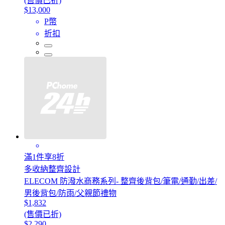
(售價已折)
$13,000
P幣
折扣
滿1件享8折
多收納整齊設計
ELECOM 防潑水商務系列- 整齊後背包/筆電/通勤/出差/
男後背包/防雨/父親節禮物
$1,832
(售價已折)
$2,290