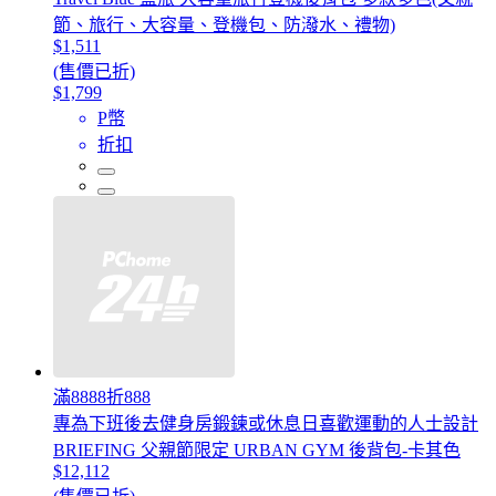
節、旅行、大容量、登機包、防潑水、禮物)
$1,511
(售價已折)
$1,799
P幣
折扣
滿8888折888
專為下班後去健身房鍛鍊或休息日喜歡運動的人士設計
BRIEFING 父親節限定 URBAN GYM 後背包-卡其色
$12,112