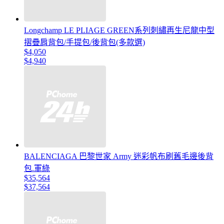
Longchamp LE PLIAGE GREEN系列刺繡再生尼龍中型
摺疊肩背包/手提包/後背包(多款選)
$4,050
$4,940
BALENCIAGA 巴黎世家 Army 迷彩帆布刷舊毛邊後背
包.軍綠
$35,564
$37,564