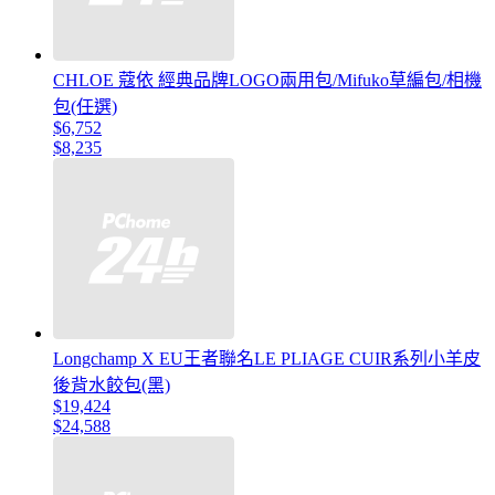
CHLOE 蔻依 經典品牌LOGO兩用包/Mifuko草編包/相機
包(任選)
$6,752
$8,235
Longchamp X EU王者聯名LE PLIAGE CUIR系列小羊皮
後背水餃包(黑)
$19,424
$24,588