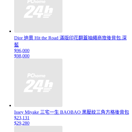
Dior 迪奧 Hit the Road 滿版印花翻蓋抽繩商旅後背包.深
藍
$96,000
$98,000
Issey Miyake 三宅一生 BAOBAO 黑壓紋三角方格後背包
$23,131
$29,280