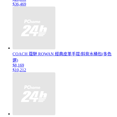
$36,469
COACH 蔻馳 ROWAN 經典皮革手提/斜背水桶包(多色
選)
$8,169
$10,212