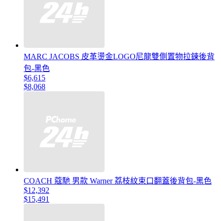
MARC JACOBS 皮革燙金LOGO尼龍雙側置物拉鍊後背
包-黑色
$6,615
$8,068
COACH 蔻馳 男款 Warner 荔枝紋束口翻蓋後背包-黑色
$12,392
$15,491