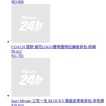
$83,800
COACH 蔻馳 緹花LOGO雙側置物拉鍊後背包-棕褐
$9,412
$11,765
Issey Miyake 三宅一生 BLOCKY 霧面皮革後背包-多色選
$28,810