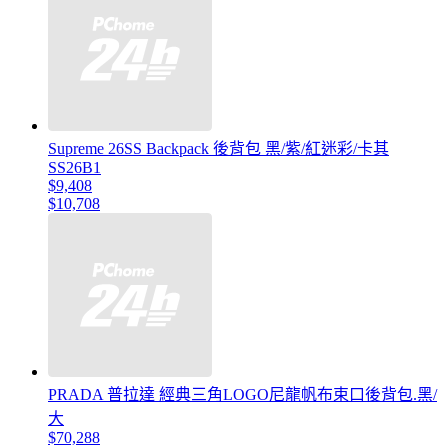
Supreme 26SS Backpack 後背包 黑/紫/紅迷彩/卡其
SS26B1
$9,408
$10,708
PRADA 普拉達 經典三角LOGO尼龍帆布束口後背包.黑/
大
$70,288