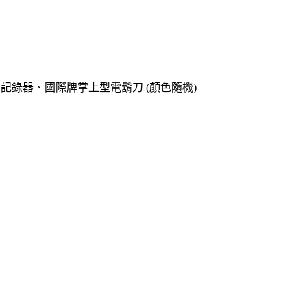
o專用記錄器、國際牌掌上型電鬍刀 (顏色隨機)