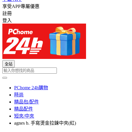
享受APP專屬優惠
註冊
登入
全站
PChome 24h購物
時尚
精品包/配件
精品配件
短夾/中夾
agnes b. 手寫燙金拉鍊中夾(紅)