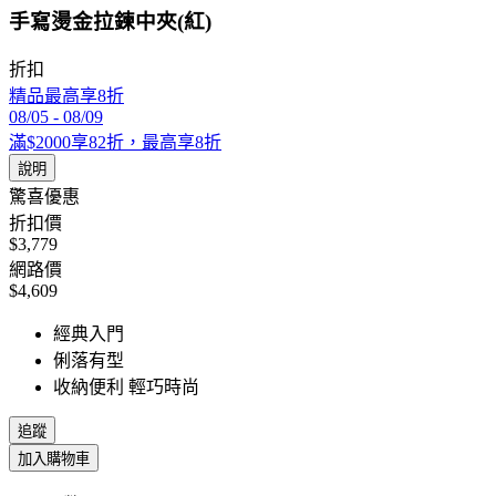
手寫燙金拉鍊中夾(紅)
折扣
精品最高享8折
08/05
-
08/09
滿$2000享82折，最高享8折
說明
驚喜優惠
折扣價
$3,779
網路價
$4,609
經典入門
俐落有型
收納便利 輕巧時尚
追蹤
加入購物車