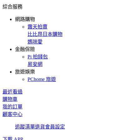
綜合服務
網路購物
露天拍賣
比比昂日本購物
媽咪愛
金融保險
Pi 拍錢包
易安網
旅遊娛樂
PChome 旅遊
最近看過
購物車
我的訂單
顧客中心
追蹤清單
退貨
會員設定
下載 APP