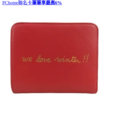
PChome聯名卡
筆筆享最高
6%