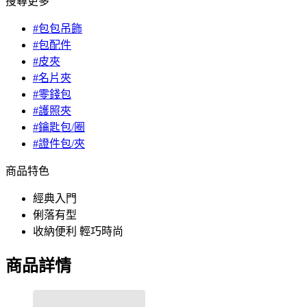
搜尋更多
#包包吊飾
#包配件
#皮夾
#名片夾
#零錢包
#護照夾
#鑰匙包/圈
#證件包/夾
商品特色
經典入門
俐落有型
收納便利 輕巧時尚
商品詳情