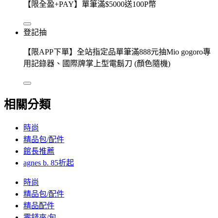
【限全盈+PAY】單筆滿$5000送100P幣
登記抽
【限APP下單】全站指定品單筆滿888元抽Mio gogoro專
用記錄器、國際牌掌上型電鬍刀 (顏色隨機)
相關分類
時尚
精品包/配件
館長推薦
agnes b. 85折起
時尚
精品包/配件
精品配件
零錢夾/包