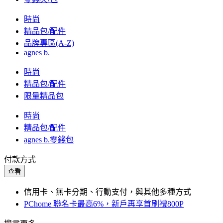
時尚
精品包/配件
品牌專區(A-Z)
agnes b.
時尚
精品包/配件
限量精品包
時尚
精品包/配件
agnes b.零錢包
付款方式
查看
信用卡、無卡分期、行動支付，與其他多種方式
PChome 聯名卡最高6%，新戶再享首刷禮800P