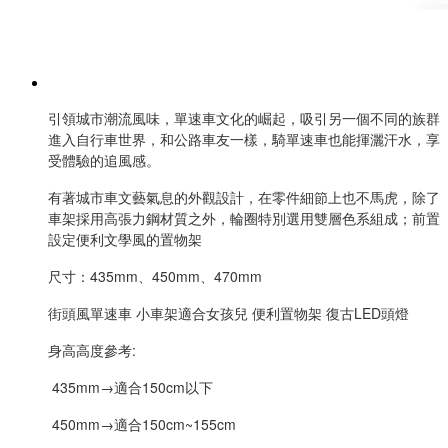
引領城市潮流風味，單速車文化的崛起，吸引另一個不同的族群
進入自行車世界，和公路車友一樣，騎單速車也能揮灑汗水，享
受體驗的追風感。 
有著城市車文藝氣息的外觀設計，在零件細節上也不馬虎，除了
車架採用高張力鋼材質之外，輪圈特別選用雙層色系組成；前置
設定便利文學風的置物架 
尺寸：435mm、450mm、470mm 
街頭風單速車 小車架適合女孩兒 便利置物架 復古LED頭燈 
身高高度參考:
 435mm→適合150cm以下
 450mm→適合150cm~155cm 