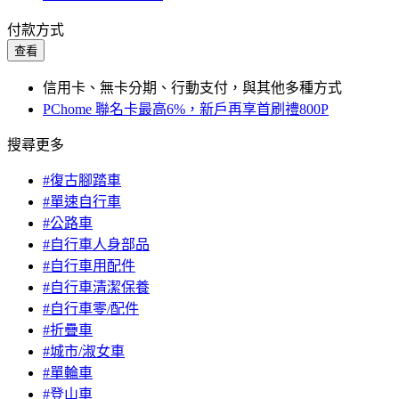
付款方式
查看
信用卡、無卡分期、行動支付，與其他多種方式
PChome 聯名卡最高6%，新戶再享首刷禮800P
搜尋更多
#復古腳踏車
#單速自行車
#公路車
#自行車人身部品
#自行車用配件
#自行車清潔保養
#自行車零/配件
#折疊車
#城市/淑女車
#單輪車
#登山車