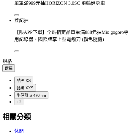
單筆滿999元抽HORIZON 3.0SC 飛輪健身車
登記抽
【限APP下單】全站指定品單筆滿888元抽Mio gogoro專
用記錄器、國際牌掌上型電鬍刀 (顏色隨機)
規格
選擇
酷黑 XS
酷黑 XXS
牛仔藍 S 470mm
+3
相關分類
休閒