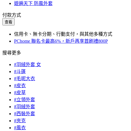
遊遍天下 防風外套
付款方式
查看
信用卡、無卡分期、行動支付，與其他多種方式
PChome 聯名卡最高6%，新戶再享首刷禮800P
搜尋更多
#羽絨外套 女
#斗篷
#毛呢大衣
#皮衣
#皮草
#立領外套
#羽絨外套
#西裝外套
#夾克
#風衣