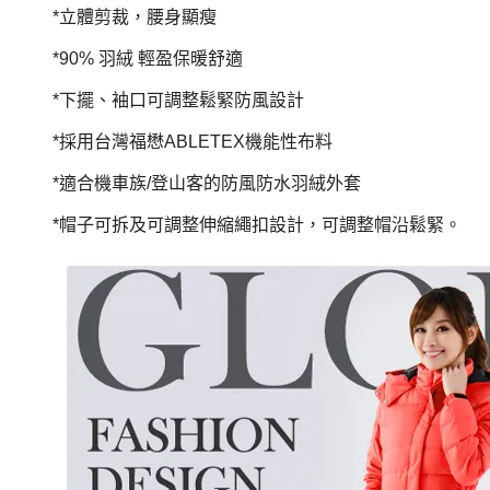
*立體剪裁，腰身顯瘦
*90% 羽絨 輕盈保暖舒適
*下擺、袖口可調整鬆緊防風設計
*採用台灣福懋ABLETEX機能性布料
*適合機車族/登山客的防風防水羽絨外套
*帽子可拆及可調整伸縮繩扣設計，可調整帽沿鬆緊。