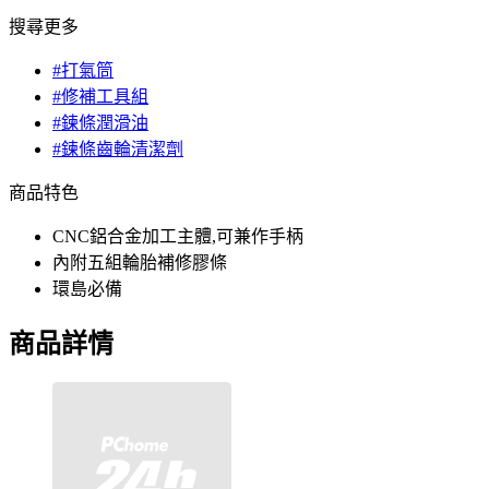
搜尋更多
#打氣筒
#修補工具組
#鍊條潤滑油
#鍊條齒輪清潔劑
商品特色
CNC鋁合金加工主體,可兼作手柄
內附五組輪胎補修膠條
環島必備
商品詳情