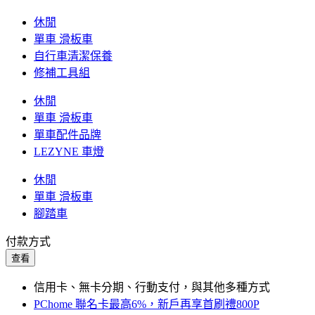
休閒
單車 滑板車
自行車清潔保養
修補工具組
休閒
單車 滑板車
單車配件品牌
LEZYNE 車燈
休閒
單車 滑板車
腳踏車
付款方式
查看
信用卡、無卡分期、行動支付，與其他多種方式
PChome 聯名卡最高6%，新戶再享首刷禮800P