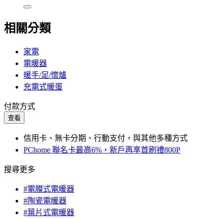
相關分類
家電
電暖器
暖手/足/懷爐
充電式暖蛋
付款方式
查看
信用卡、無卡分期、行動支付，與其他多種方式
PChome 聯名卡最高6%，新戶再享首刷禮800P
搜尋更多
#電膜式電暖器
#陶瓷電暖器
#葉片式電暖器