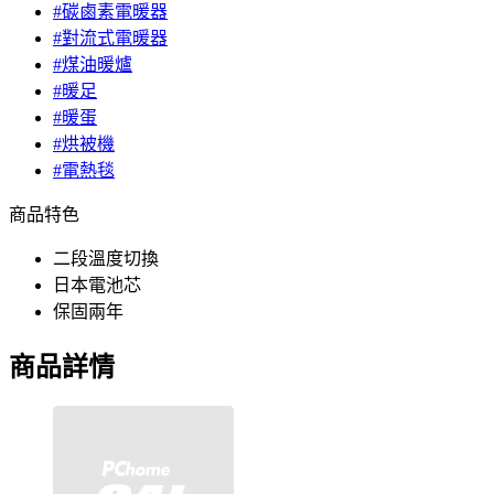
#碳鹵素電暖器
#對流式電暖器
#煤油暖爐
#暖足
#暖蛋
#烘被機
#電熱毯
商品特色
二段溫度切換
日本電池芯
保固兩年
商品詳情