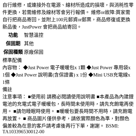
自行維修，或連接外在電源、線材所造成的損壞，與消秏性零
件更換，若需維修及線材等會另行報價。 維修or故障:買家需
自行把商品寄回，並附上100元郵資or郵票，商品修復或更換
新品後，JustPower 會把商品給寄回。
功能
智慧溫控
保固期
其他
保固種類
原廠保固
標準配備
內容物： ◆Just Power 電子暖暖包x 1顆 ◆Just Power 專用袋x
1個 ◆Just Power 說明書(含保證書) x 1份 ◆Mini USB充電線x
1條
備註
注意事項： ■使用前 請務必閱讀使用說明書 ■本產品為內建鋰
電池的充電式電子暖暖包，長時間未使用時，請先充飽電再使
用。 ■請勿睡眠時使用。 ■暖暖包要長時間不用時，請充飽電
再放置。 ■ 商品圖片僅供參考，請依實際顏色為準，對顏色
偏差較為在意的客戶請考慮後再行下單，謝謝。 BSMI:
TA103396530012-00