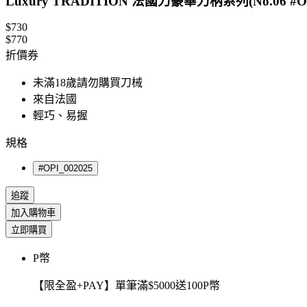
Luxury TRADITION 法國刀豪華刀柄系列(No.06 #OPI
$730
$770
折價券
未滿18歲請勿購買刀械
來自法國
輕巧、易握
規格
#OPI_002025
追蹤
加入購物車
立即購買
P幣
【限全盈+PAY】單筆滿$5000送100P幣