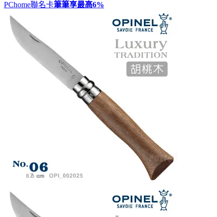
PChome聯名卡
筆筆享最高
6%