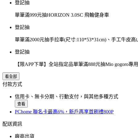
登記抽
單筆滿999元抽HORIZON 3.0SC 飛輪健身車
登記抽
單筆滿2000元抽手拉車(尺寸:110*53*31cm)、手工牛皮
登記抽
【限APP下單】全站指定品單筆滿888元抽Mio gogor
看全部
付款方式
信用卡、無卡分期、行動支付，與其他多種方式
查看
PChome 聯名卡最高6%，新戶再享首刷禮800P
配送資訊
廠商出貨