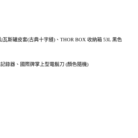
高山瓦斯罐皮套(古典十字縫)、THOR BOX 收納箱 53L 黑色
o專用記錄器、國際牌掌上型電鬍刀 (顏色隨機)