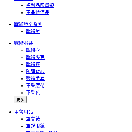
福利品限量殺
軍品特價品
戰術燈全系列
戰術燈
戰術服裝
戰術衣
戰術夾克
戰術褲
防彈背心
戰術手套
軍警腰帶
軍警靴
更多
軍警用品
軍警錶
軍規眼鏡