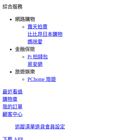
綜合服務
網路購物
露天拍賣
比比昂日本購物
媽咪愛
金融保險
Pi 拍錢包
易安網
旅遊娛樂
PChome 旅遊
最近看過
購物車
我的訂單
顧客中心
追蹤清單
退貨
會員設定
下載 APP