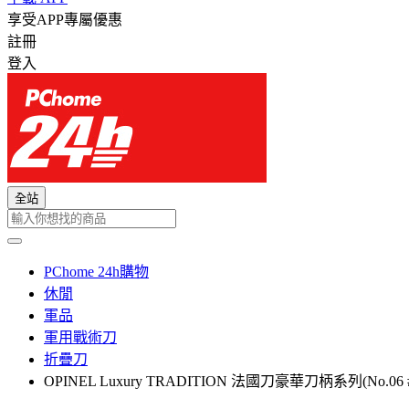
享受APP專屬優惠
註冊
登入
全站
PChome 24h購物
休閒
軍品
軍用戰術刀
折疊刀
OPINEL Luxury TRADITION 法國刀豪華刀柄系列(No.06 #O