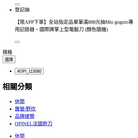
登記抽
【限APP下單】全站指定品單筆滿888元抽Mio gogoro專
用記錄器、國際牌掌上型電鬍刀 (顏色隨機)
規格
選擇
#OPI_113080
相關分類
休閒
露營/野炊
品牌總覽
OPINEL法國廚刀
休閒