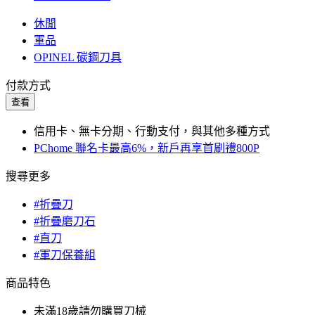
休閒
軍品
OPINEL 碳鋼刀具
付款方式
查看
信用卡、無卡分期、行動支付，與其他多種方式
PChome 聯名卡最高6%，新戶再享首刷禮800P
搜尋更多
#折疊刀
#折疊磨刀石
#直刀
#軍刀保養組
商品特色
未滿18歲請勿購買刀械