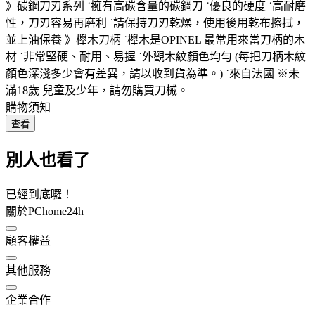
》碳鋼刀刃系列 ˙擁有高碳含量的碳鋼刀 ˙優良的硬度 ˙高耐磨
性，刀刃容易再磨利 ˙請保持刀刃乾燥，使用後用乾布擦拭，
並上油保養 》櫸木刀柄 ˙櫸木是OPINEL 最常用來當刀柄的木
材 ˙非常堅硬、耐用、易握 ˙外觀木紋顏色均勻 (每把刀柄木紋
顏色深淺多少會有差異，請以收到貨為準。) ˙來自法國 ※未
滿18歲 兒童及少年，請勿購買刀械。
購物須知
查看
別人也看了
已經到底囉！
關於PChome24h
顧客權益
其他服務
企業合作