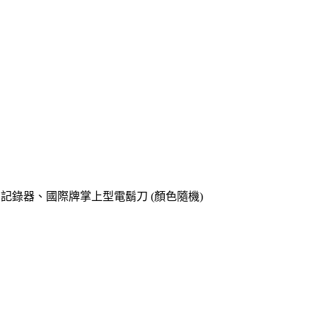
o專用記錄器、國際牌掌上型電鬍刀 (顏色隨機)