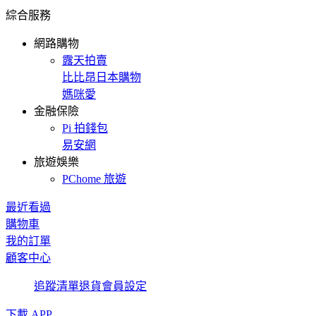
綜合服務
網路購物
露天拍賣
比比昂日本購物
媽咪愛
金融保險
Pi 拍錢包
易安網
旅遊娛樂
PChome 旅遊
最近看過
購物車
我的訂單
顧客中心
追蹤清單
退貨
會員設定
下載 APP