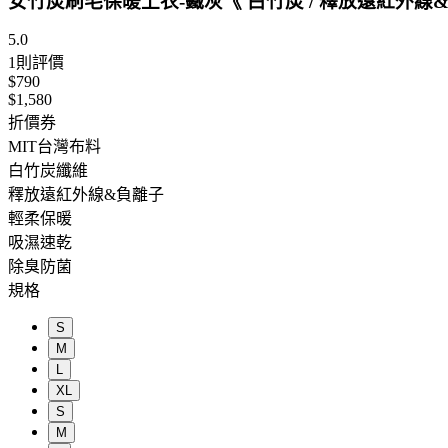
女竹炭刷毛保暖上衣-鐵灰《 白竹炭 / 釋放遠紅外線&負離子 /
5.0
1
則評價
$790
$1,580
折價券
MIT台灣布料
白竹炭纖維
釋放遠紅外線&負離子
輕柔保暖
吸濕速乾
除臭防菌
規格
S
M
L
XL
S
M