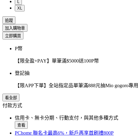
L
XL
追蹤
加入購物車
立即購買
P幣
【限全盈+PAY】單筆滿$5000送100P幣
登記抽
【限APP下單】全站指定品單筆滿888元抽Mio gogor
看全部
付款方式
信用卡、無卡分期、行動支付，與其他多種方式
查看
PChome 聯名卡最高6%，新戶再享首刷禮800P