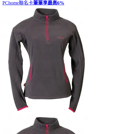
PChome聯名卡
筆筆享最高
6%