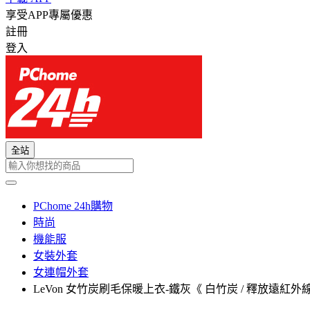
享受APP專屬優惠
註冊
登入
全站
PChome 24h購物
時尚
機能服
女裝外套
女連帽外套
LeVon 女竹炭刷毛保暖上衣-鐵灰《 白竹炭 / 釋放遠紅外線&負離