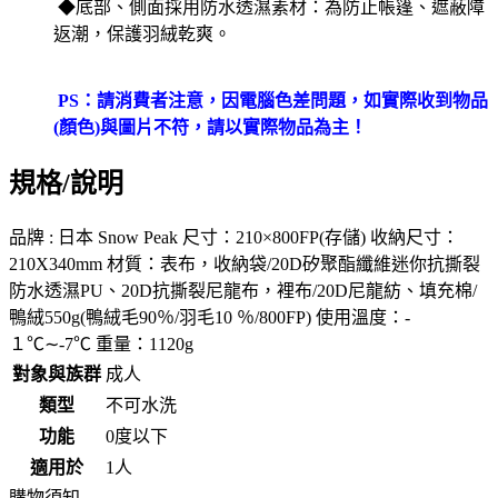
◆底部、側面採用防水透濕素材：為防止帳篷、遮蔽障
返潮，保護羽絨乾爽。
PS：請消費者注意，因電腦色差問題，如實際收到物品
(顏色)與圖片不符，請以實際物品為主！
規格/說明
品牌 : 日本 Snow Peak 尺寸：210×800FP(存儲) 收納尺寸：
210X340mm 材質：表布，收納袋/20D矽聚酯纖維迷你抗撕裂
防水透濕PU、20D抗撕裂尼龍布，裡布/20D尼龍紡、填充棉/
鴨絨550g(鴨絨毛90％/羽毛10 ％/800FP) 使用溫度：-
１℃∼-7℃ 重量：1120g
對象與族群
成人
類型
不可水洗
功能
0度以下
適用於
1人
購物須知