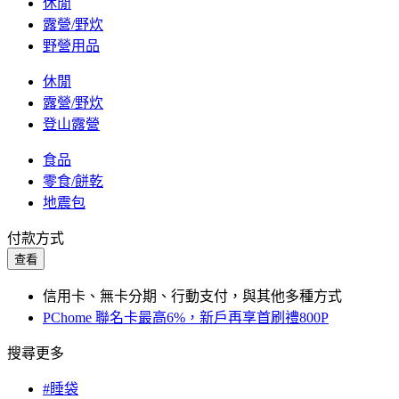
休閒
露營/野炊
野營用品
休閒
露營/野炊
登山露營
食品
零食/餅乾
地震包
付款方式
查看
信用卡、無卡分期、行動支付，與其他多種方式
PChome 聯名卡最高6%，新戶再享首刷禮800P
搜尋更多
#睡袋