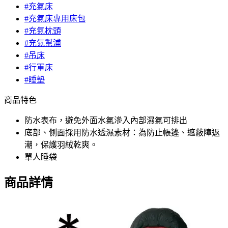
#充氣床
#充氣床專用床包
#充氣枕頭
#充氣幫浦
#吊床
#行軍床
#睡墊
商品特色
防水表布，避免外面水氣滲入內部濕氣可排出
底部、側面採用防水透濕素材：為防止帳篷、遮蔽障返
潮，保護羽絨乾爽。
單人睡袋
商品詳情