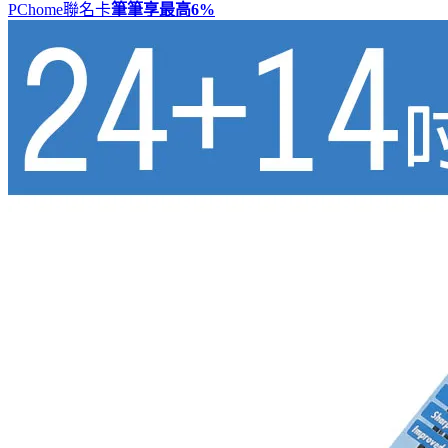
PChome聯名卡
筆筆享最高
6%