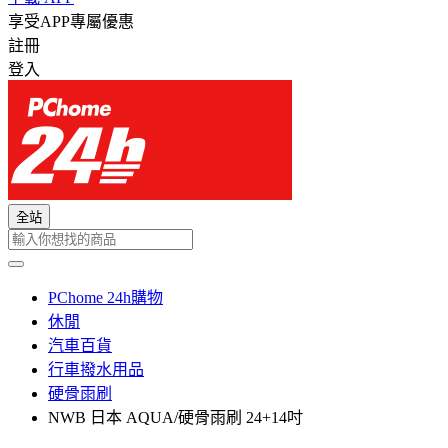
享受APP專屬優惠
註冊
登入
全站
PChome 24h購物
休閒
汽車百貨
行車撥水用品
硬骨雨刷
NWB 日本 AQUA/硬骨雨刷 24+14吋