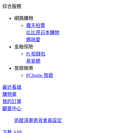
綜合服務
網路購物
露天拍賣
比比昂日本購物
媽咪愛
金融保險
Pi 拍錢包
易安網
旅遊娛樂
PChome 旅遊
最近看過
購物車
我的訂單
顧客中心
追蹤清單
退貨
會員設定
下載 APP