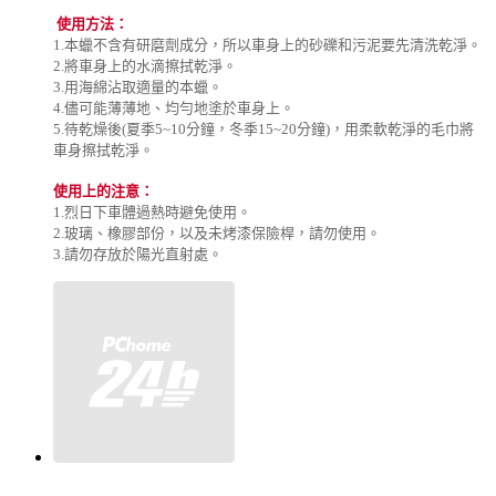
使用方法：
1.本蠟不含有研磨劑成分，所以車身上的砂礫和污泥要先清洗乾淨。
2.將車身上的水滴擦拭乾淨。
3.用海綿沾取適量的本蠟。
4.儘可能薄薄地、均勻地塗於車身上。
5.待乾燥後(夏季5~10分鐘，冬季15~20分鐘)，用柔軟乾淨的毛巾將
車身擦拭乾淨。
使用上的注意：
1.烈日下車體過熱時避免使用。
2.玻璃、橡膠部份，以及未烤漆保險桿，請勿使用。
3.請勿存放於陽光直射處。