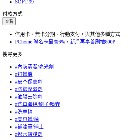
SOFT 99
付款方式
查看
信用卡、無卡分期、行動支付，與其他多種方式
PChome 聯名卡最高6%，新戶再享首刷禮800P
搜尋更多
#內裝清潔/亮光劑
#打蠟機
#皮革保養劑
#防鏽潤滑劑
#油膜去除劑
#洗車海綿/刷子/噴壺
#洗車精
#美容蠟/釉
#補漆筆/補土
#撥水鍍膜劑