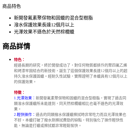
商品特色
新開發氟素聚保物和固蠟的混合型樹脂
潑水保護效果長達12個月以上
光澤效果不遜色於天然棕櫚蠟
商品詳情
特色：
經過長期的研究，終於開發成功了，對任何物質都排斥的聚四氟乙烯
和烤漆牢固結合的新技術，誕生了這個保護效果長達12個月以上的超
持久潑水保護固蠟。經耐久性試驗，實際證明了本蠟具有12個月以上
的保護效果。
特徵：
1.光澤效果：
新開發氟素聚保物和固蠟的混合型樹脂，實現了過去同
類潑水保護蠟所未能達到，同天然棕櫚蠟相比也毫不遜色的光澤效
果。
2.輕快操作：
過去的同類撥水保護蠟擦拭時非常吃力而且光澤效果也
不好。本蠟打破了撥水劑擦拭費勁的缺點，特別強化了操作輕快性
能，無論是打蠟或擦拭都非常輕鬆愉快。