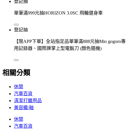
登記抽
單筆滿999元抽HORIZON 3.0SC 飛輪健身車
登記抽
【限APP下單】全站指定品單筆滿888元抽Mio gogoro專
用記錄器、國際牌掌上型電鬍刀 (顏色隨機)
相關分類
休閒
汽車百貨
清潔打蠟用品
美容蠟/釉
休閒
汽車百貨