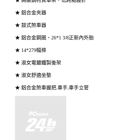
★ 高碳鋼材質車架，低跨點設計
★ 鋁合金夾器
★ 鼓式煞車器
★ 鋁合金鋼圈、26*1 3/8正新內外胎
★ 14*279幅條
★ 淑女電鍍鐵製後架
★ 淑女舒適坐墊
★ 鋁合金煞車握把.車手.車手立管