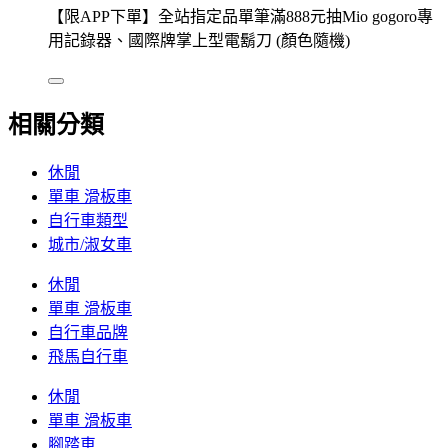
【限APP下單】全站指定品單筆滿888元抽Mio gogoro專
用記錄器、國際牌掌上型電鬍刀 (顏色隨機)
相關分類
休閒
單車 滑板車
自行車類型
城市/淑女車
休閒
單車 滑板車
自行車品牌
飛馬自行車
休閒
單車 滑板車
腳踏車