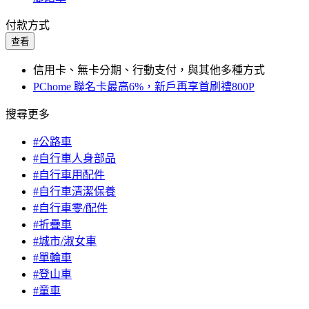
付款方式
查看
信用卡、無卡分期、行動支付，與其他多種方式
PChome 聯名卡最高6%，新戶再享首刷禮800P
搜尋更多
#公路車
#自行車人身部品
#自行車用配件
#自行車清潔保養
#自行車零/配件
#折疊車
#城市/淑女車
#單輪車
#登山車
#童車