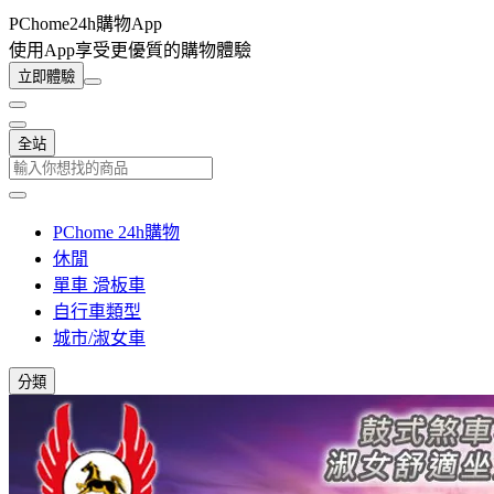
PChome24h購物App
使用App享受更優質的購物體驗
立即體驗
全站
PChome 24h購物
休閒
單車 滑板車
自行車類型
城市/淑女車
分類