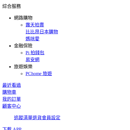
綜合服務
網路購物
露天拍賣
比比昂日本購物
媽咪愛
金融保險
Pi 拍錢包
易安網
旅遊娛樂
PChome 旅遊
最近看過
購物車
我的訂單
顧客中心
追蹤清單
退貨
會員設定
下載 APP