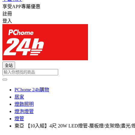
享受APP專屬優惠
註冊
登入
全站
PChome 24h購物
居家
燈飾照明
燈泡燈管
燈管
東亞 【10入組】4尺 20W LED燈管-層板燈/支架燈(晝光/