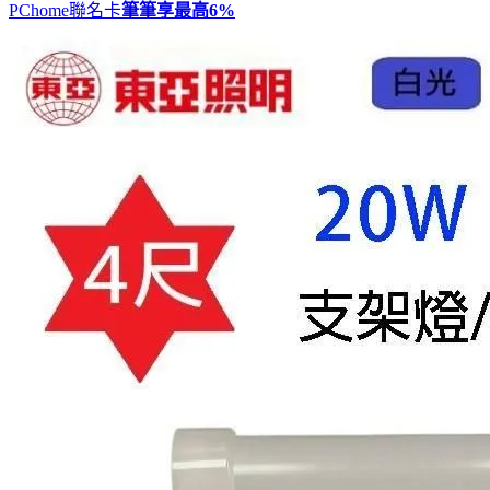
PChome聯名卡
筆筆享最高
6%