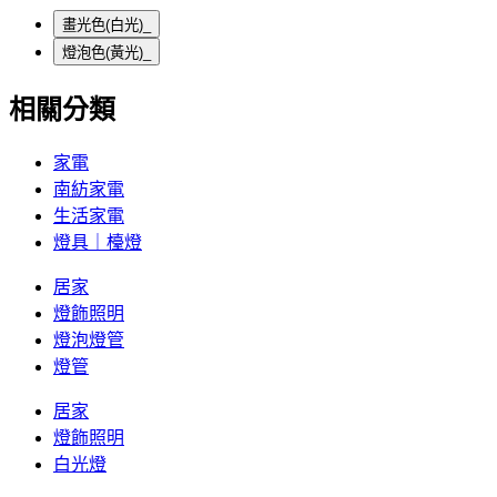
畫光色(白光)_
燈泡色(黃光)_
相關分類
家電
南紡家電
生活家電
燈具｜檯燈
居家
燈飾照明
燈泡燈管
燈管
居家
燈飾照明
白光燈