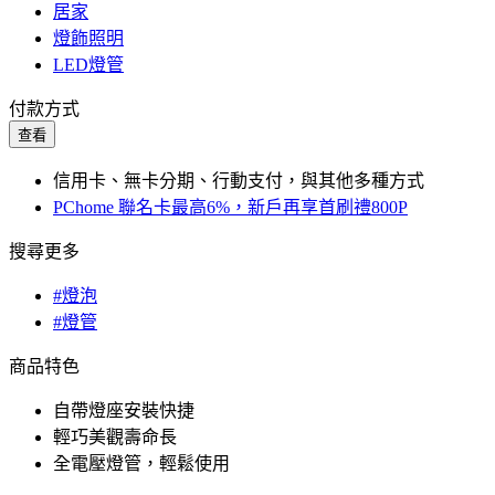
居家
燈飾照明
LED燈管
付款方式
查看
信用卡、無卡分期、行動支付，與其他多種方式
PChome 聯名卡最高6%，新戶再享首刷禮800P
搜尋更多
#燈泡
#燈管
商品特色
自帶燈座安裝快捷
輕巧美觀壽命長
全電壓燈管，輕鬆使用