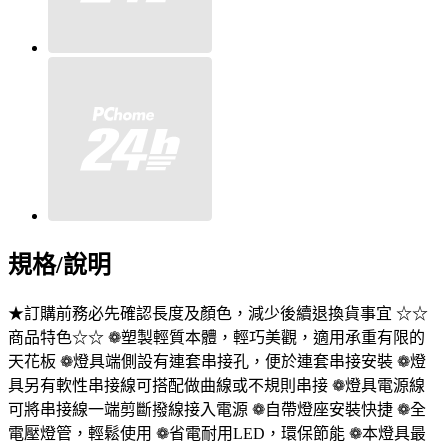
規格/說明
★訂購前務必先確認長度及顏色，減少後續退換貨事宜 ☆☆
商品特色☆☆ ❁塑製輕質本體，輕巧美觀，適用承重有限的
天花板 ❁燈具端側設有連套串接孔，便於連套串接安裝 ❁燈
具另有軟性串接線可搭配做曲線或不規則串接 ❁燈具電源線
可將串接線一端剪斷撥線接入電源 ❁自帶燈座安裝快捷 ❁全
電壓燈管，輕鬆使用 ❁省電耐用LED，環保節能 ❁本燈具最