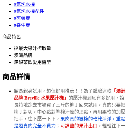
#氣泡水機
#氣泡水機配件
#煎藥壺
#養生壺
商品特色
達最大果汁榨取量
澳洲品牌
連鎖茶飲愛用機型
商品詳情
館長親身試用，超值好用推薦！！為了體驗這款
「澳洲
品牌 Breville 水果壓汁機」
的壓汁機到底有多好用，館
長特地跑去市場買了三斤的柳丁回來試用，真的只要把
柳丁對切，中心點對準榨汁座的頂點，再用柔軟的加壓
把手，往下壓一下下，
果肉真的被榨的乾乾淨淨，重點
是還真的完全不費力
；
可調整的果汁出口
，輕輕往下一