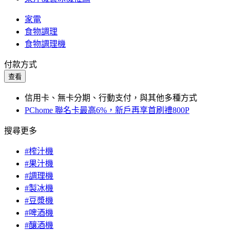
家電
食物調理
食物調理機
付款方式
查看
信用卡、無卡分期、行動支付，與其他多種方式
PChome 聯名卡最高6%，新戶再享首刷禮800P
搜尋更多
#榨汁機
#果汁機
#調理機
#製冰機
#豆漿機
#啤酒機
#釀酒機