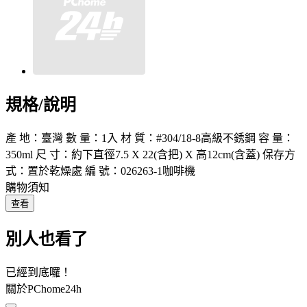
規格/說明
產 地：臺灣 數 量：1入 材 質：#304/18-8高級不銹鋼 容 量：
350ml 尺 寸：約下直徑7.5 X 22(含把) X 高12cm(含蓋) 保存方
式：置於乾燥處 編 號：026263-1咖啡機
購物須知
查看
別人也看了
已經到底囉！
關於PChome24h