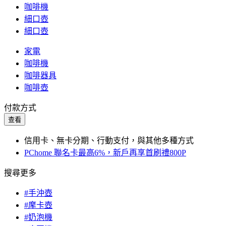
咖啡機
細口壺
細口壺
家電
咖啡機
咖啡器具
咖啡壺
付款方式
查看
信用卡、無卡分期、行動支付，與其他多種方式
PChome 聯名卡最高6%，新戶再享首刷禮800P
搜尋更多
#手沖壺
#摩卡壺
#奶泡機