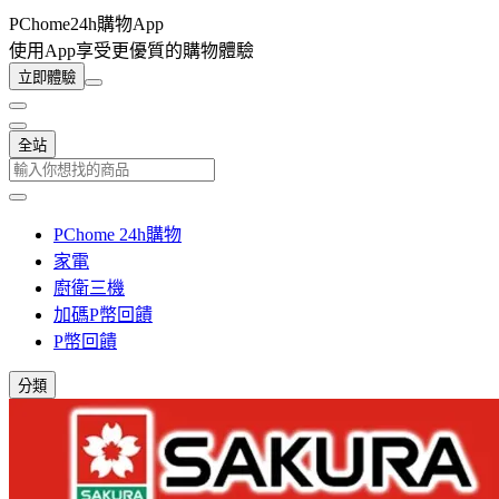
PChome24h購物App
使用App享受更優質的購物體驗
立即體驗
全站
PChome 24h購物
家電
廚衛三機
加碼P幣回饋
P幣回饋
分類