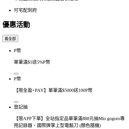
可宅配到府
優惠活動
看全部
P幣
單筆滿$1送5%P幣
P幣
【限全盈+PAY】單筆滿$5000送100P幣
登記抽
【限APP下單】全站指定品單筆滿888元抽Mio gogoro專
用記錄器、國際牌掌上型電鬍刀 (顏色隨機)