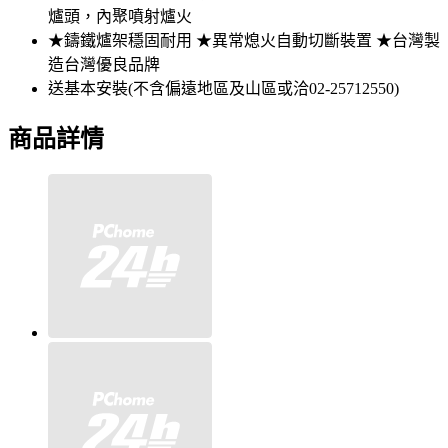
爐頭，內聚噴射爐火
★鑄鐵爐架穩固耐用 ★異常熄火自動切斷裝置 ★台灣製
造台灣優良品牌
送基本安裝(不含偏遠地區及山區或洽02-25712550)
商品詳情