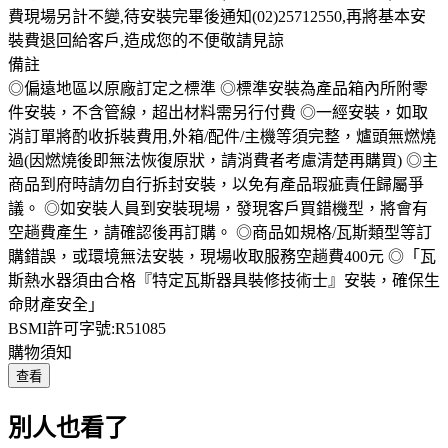
費現場另計不變,待安裝完畢後通知(02)25712550,再將基本安
裝費退回給客戶,造成您的不便敬請見諒
備註
◎偏遠地區以原廠訂定之標準 ◎標準安裝為產品箱內所附零
件安裝，不含管線，超出材料需另行付費 ◎一經安裝，如取
消訂單將酌收拆裝費用,外箱/配件/主機等須完整，爐頭無燃燒
過(因燃燒後即無法恢復原狀，請消費者考慮清楚再購買) ◎主
商品到府時請勿自行拆封安裝，以免有產品瑕疵責任歸屬爭
議。 ◎如安裝人員到安裝現場，發現客戶買錯機型，將會有
空趟費產生，請確認後再訂購。 ◎商品如規格/瓦斯類型等訂
購錯誤，或環境無法安裝，現場收取服務空趟費400元 ◎「瓦
斯熱水器須由合格『特定瓦斯器具裝修技術士』安裝，確保生
命財產安全」
BSMI許可字號:R51085
購物須知
查看
別人也看了