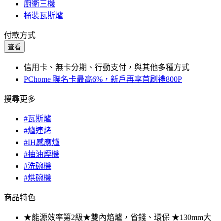
廚衛三機
桶裝瓦斯爐
付款方式
查看
信用卡、無卡分期、行動支付，與其他多種方式
PChome 聯名卡最高6%，新戶再享首刷禮800P
搜尋更多
#瓦斯爐
#爐連烤
#IH感應爐
#抽油煙機
#洗碗機
#烘碗機
商品特色
★能源效率第2級★雙內焰爐，省錢、環保 ★130mm大