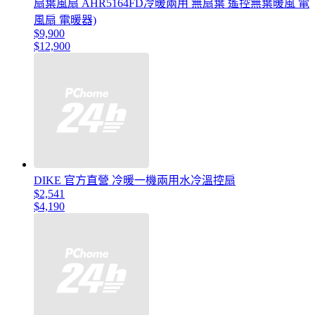
扇葉風扇 AHR5164FD冷暖兩用 無扇葉 遙控無葉暖風 電
風扇 電暖器)
$9,900
$12,900
DIKE 官方直營 冷暖一機兩用水冷溫控扇
$2,541
$4,190