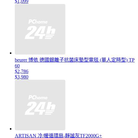
$1,099
beurer 博依 德國銀離子抗菌床墊型電毯 (單人定時型) TP
60
$2,786
$3,980
ARTISAN 冷/暖循環扇-靜謐灰TF2000G+