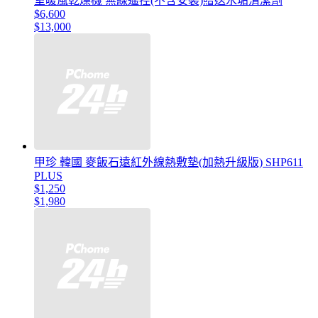
室暖風乾燥機 無線遙控(不含安裝)贈送水垢清潔劑
$6,600
$13,000
甲珍 韓國 麥飯石遠紅外線熱敷墊(加熱升級版) SHP611
PLUS
$1,250
$1,980