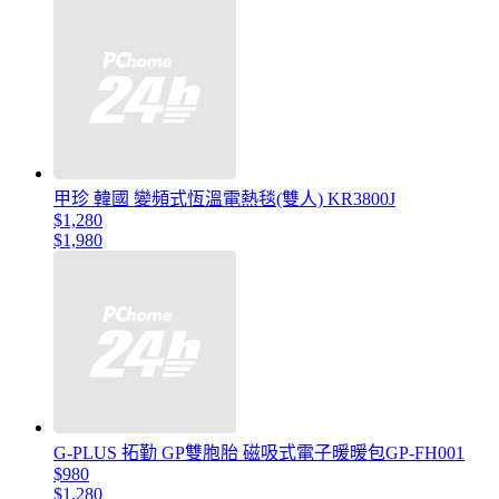
甲珍 韓國 變頻式恆溫電熱毯(雙人) KR3800J
$1,280
$1,980
G-PLUS 拓勤 GP雙胞胎 磁吸式電子暖暖包GP-FH001
$980
$1,280