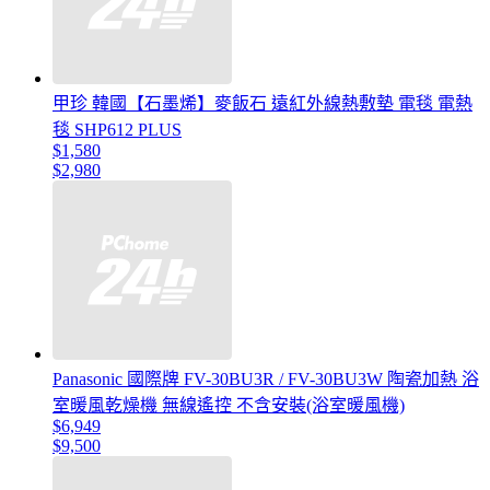
甲珍 韓國【石墨烯】麥飯石 遠紅外線熱敷墊 電毯 電熱
毯 SHP612 PLUS
$1,580
$2,980
Panasonic 國際牌 FV-30BU3R / FV-30BU3W 陶瓷加熱 浴
室暖風乾燥機 無線遙控 不含安裝(浴室暖風機)
$6,949
$9,500