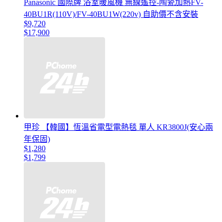
Panasonic 國際牌 浴室暖風機 無線遙控-陶瓷加熱FV-
40BU1R(110V)/FV-40BU1W(220v) 自助價不含安裝
$9,720
$17,900
甲珍 【韓國】恆溫省電型電熱毯 單人 KR3800J(安心兩
年保固)
$1,280
$1,799