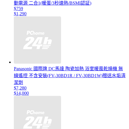
動電源 二合1(暖蛋/3秒速熱/BSMI認証)
$759
$1,290
Panasonic 國際牌 DC馬達 陶瓷加熱 浴室暖風乾燥機 無
線遙控 不含安裝(FV-30BD1R / FV-30BD1W)贈送水垢清
潔劑
$7,280
$14,000