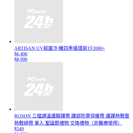
ARTISAN UV殺菌冷/暖四季循環扇TF2000+
$6,490
$8,990
ROSON 三檔調溫護腳踝帶 踝部防寒保暖帶 護踝熱敷墊
熱敷綁帶 單入 聖誕節禮物 交換禮物（非醫療使用）
$549