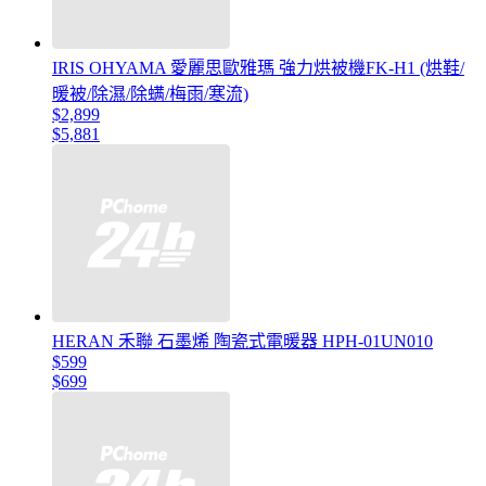
IRIS OHYAMA 愛麗思歐雅瑪 強力烘被機FK-H1 (烘鞋/
暖被/除濕/除螨/梅雨/寒流)
$2,899
$5,881
HERAN 禾聯 石墨烯 陶瓷式電暖器 HPH-01UN010
$599
$699