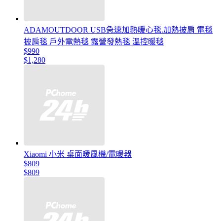
ADAMOUTDOOR USB急速加熱暖心毯.加熱披肩 電毯
披肩毯 戶外電熱毯 露營發熱毯 溫控暖毯
$990
$1,280
Xiaomi 小米 桌面暖風機/電暖器
$809
$809