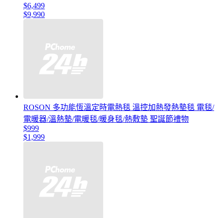
$6,499
$9,990
ROSON 多功能恆溫定時電熱毯 溫控加熱發熱墊毯 電毯/
電暖器/溫熱墊/電暖毯/暖身毯/熱敷墊 聖誕節禮物
$999
$1,999