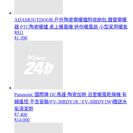
ADAMOUTDOOR 戶外陶瓷電暖爐附收納包.露營電暖
器 PTC陶瓷暖爐 桌上暖風機 迷你暖風扇 小型家用暖氣
$911
$1,390
Panasonic 國際牌 DC馬達 陶瓷加熱 浴室暖風乾燥機 有
線遙控 不含安裝(FV-30BDY1R / FV-30BDY1W)贈送水
垢清潔劑
$7,400
$14,000