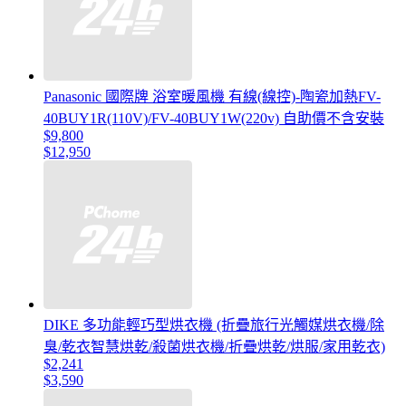
Panasonic 國際牌 浴室暖風機 有線(線控)-陶瓷加熱FV-
40BUY1R(110V)/FV-40BUY1W(220v) 自助價不含安裝
$9,800
$12,950
DIKE 多功能輕巧型烘衣機 (折疊旅行光觸媒烘衣機/除
臭/乾衣智慧烘乾/殺菌烘衣機/折疊烘乾/烘服/家用乾衣)
$2,241
$3,590