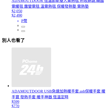
ADAMOUTDOOR 恆溫節能雙人電熱毯 附收納袋.韓國
電暖毯 露營電毯 溫電熱毯 保暖發熱墊 電熱墊
$2,050
$2,490
P幣
別人也看了
ADAMOUTDOOR USB急速加熱暖手套.usb保暖手套 暖
手寶 發熱手套 暖手神器 恆溫定時
$599
$770