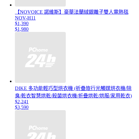
【NOVOICE 諾維斯】豪華法蘭絨銀離子雙人電熱毯
NOV-H11
$1,390
$1,980
DIKE 多功能輕巧型烘衣機 (折疊旅行光觸媒烘衣機/除
臭/乾衣智慧烘乾/殺菌烘衣機/折疊烘乾/烘服/家用乾衣)
$2,241
$3,590