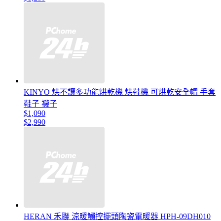
KINYO 烘不讓多功能烘乾機 烘鞋機 可烘乾安全帽 手套
鞋子 襪子
$1,090
$2,990
HERAN 禾聯 涼暖觸控擺頭陶瓷電暖器 HPH-09DH010