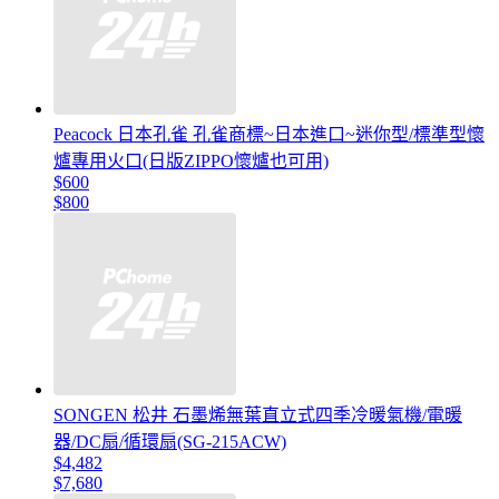
Peacock 日本孔雀 孔雀商標~日本進口~迷你型/標準型懷
爐專用火口(日版ZIPPO懷爐也可用)
$600
$800
SONGEN 松井 石墨烯無葉直立式四季冷暖氣機/電暖
器/DC扇/循環扇(SG-215ACW)
$4,482
$7,680