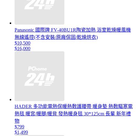
Panasonic 國際牌 FV-40BU1R陶瓷加熱 浴室乾燥暖風機
無線遙控(不含安裝/原廠保固/乾燥烘衣)
$10,500
$16,000
HADER 多功能電熱保暖熱敷護腰帶 暖身墊 熱敷驅寒電
熱毯 暖宮/暖腿/暖背 發熱暖身毯 30*125cm 長輩 新年禮
物
$799
$1,499