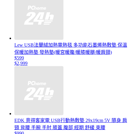
Lew USB法蘭絨加熱電熱毯 多功能石墨烯熱敷墊 保溫
保暖加熱墊 發熱墊(暖宮暖腹/暖膝暖腿/暖肩頸)
$599
$2,999
EDK 意得客家電 USB行動熱敷墊 29x19cm 5V 隨身 肩
頸 背腰 手腕 手肘 膝蓋 腹部 經期 舒緩 束腰
$990