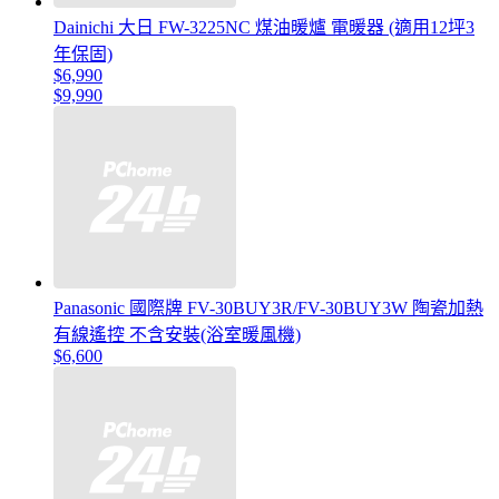
Dainichi 大日 FW-3225NC 煤油暖爐 電暖器 (適用12坪3
年保固)
$6,990
$9,990
Panasonic 國際牌 FV-30BUY3R/FV-30BUY3W 陶瓷加熱
有線遙控 不含安裝(浴室暖風機)
$6,600