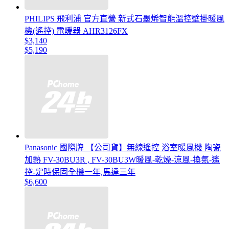
PHILIPS 飛利浦 官方直營 新式石墨烯智能溫控壁掛暖風
機(遙控) 電暖器 AHR3126FX
$3,140
$5,190
Panasonic 國際牌 【公司貨】無線遙控 浴室暖風機 陶瓷
加熱 FV-30BU3R , FV-30BU3W暖風-乾燥-涼風-換氣-遙
控-定時保固全機一年,馬達三年
$6,600