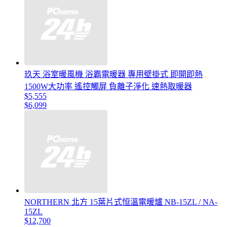
玖天 浴室暖風機 浴霸電暖器 專用壁掛式 即開即熱
1500W大功率 遙控觸屏 負離子淨化 速熱取暖器
$5,555
$6,099
NORTHERN 北方 15葉片式恒溫電暖爐 NB-15ZL / NA-
15ZL
$12,700