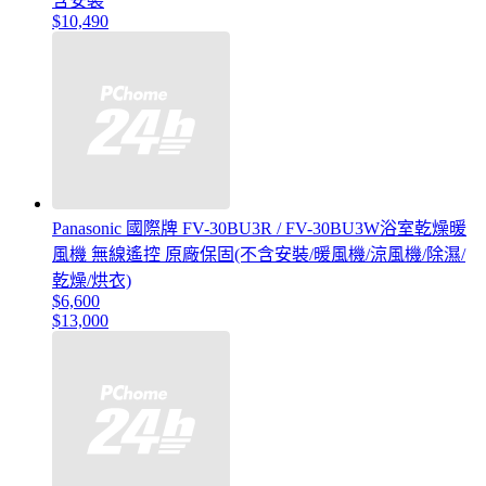
含安裝
$10,490
Panasonic 國際牌 FV-30BU3R / FV-30BU3W浴室乾燥暖
風機 無線遙控 原廠保固(不含安裝/暖風機/涼風機/除濕/
乾燥/烘衣)
$6,600
$13,000