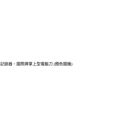
o專用記錄器、國際牌掌上型電鬍刀 (顏色隨機)