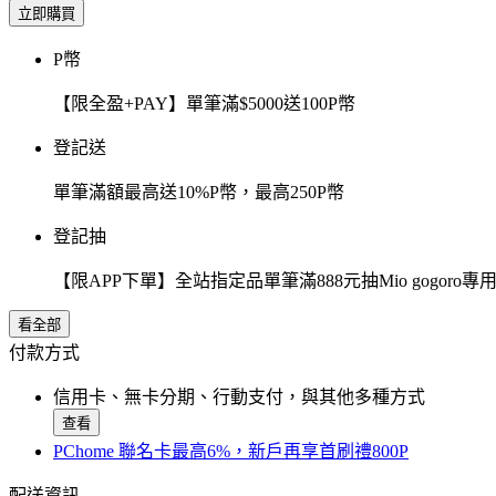
立即購買
P幣
【限全盈+PAY】單筆滿$5000送100P幣
登記送
單筆滿額最高送10%P幣，最高250P幣
登記抽
【限APP下單】全站指定品單筆滿888元抽Mio gogor
看全部
付款方式
信用卡、無卡分期、行動支付，與其他多種方式
查看
PChome 聯名卡最高6%，新戶再享首刷禮800P
配送資訊