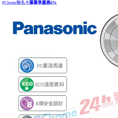
PChome聯名卡
筆筆享最高
6%