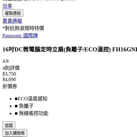
分享
複製連結
賣貴通報
*對抗熱浪限時特價
Panasonic 國際牌
16吋DC微電腦定時立扇(負離子/ECO溫控) FH16GNDK
4.8
4
則評價
$3,750
$4,690
折價券
■ECO溫度感知
■ 負離子
■ 無線遙控功能
追蹤
加入購物車