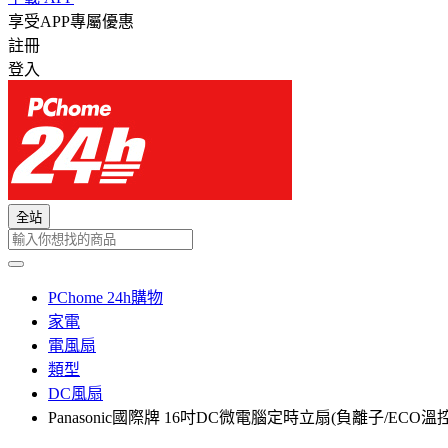
享受APP專屬優惠
註冊
登入
全站
PChome 24h購物
家電
電風扇
類型
DC風扇
Panasonic國際牌 16吋DC微電腦定時立扇(負離子/ECO溫控) 