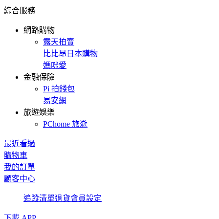
綜合服務
網路購物
露天拍賣
比比昂日本購物
媽咪愛
金融保險
Pi 拍錢包
易安網
旅遊娛樂
PChome 旅遊
最近看過
購物車
我的訂單
顧客中心
追蹤清單
退貨
會員設定
下載 APP