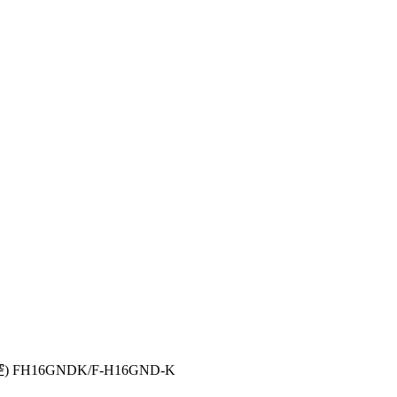
FH16GNDK/F-H16GND-K