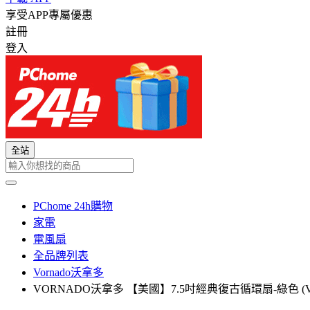
享受APP專屬優惠
註冊
登入
全站
PChome 24h購物
家電
電風扇
全品牌列表
Vornado沃拿多
VORNADO沃拿多 【美國】7.5吋經典復古循環扇-綠色 (VF