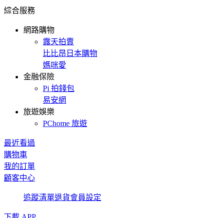
綜合服務
網路購物
露天拍賣
比比昂日本購物
媽咪愛
金融保險
Pi 拍錢包
易安網
旅遊娛樂
PChome 旅遊
最近看過
購物車
我的訂單
顧客中心
追蹤清單
退貨
會員設定
下載 APP