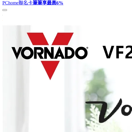
PChome聯名卡
筆筆享最高
6%