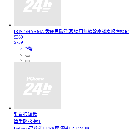
IRIS OHYAMA 愛麗思歐雅瑪 適用無線除塵蟎機吸塵機IC-FDC
$369
$739
P幣
到貨通知我
單手輕松操作
Balzano高效能HEPA塵螨機BZ-DM386