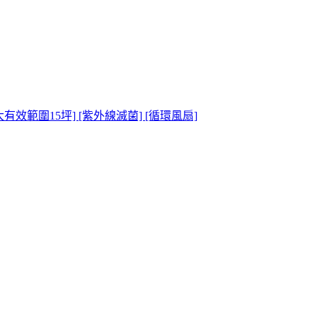
最大有效範圍15坪] [紫外線滅菌] [循環風扇]