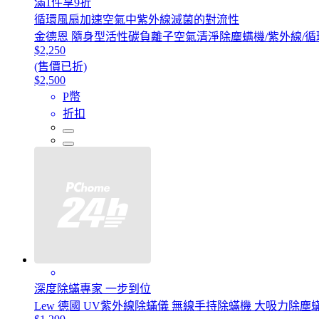
滿1件享9折
循環風扇加速空氣中紫外線滅菌的對流性
金德恩 隨身型活性碳負離子空氣清淨除塵螨機/紫外線/循
$2,250
(售價已折)
$2,500
P幣
折扣
深度除蟎專家 一步到位
Lew 德國 UV紫外線除蟎儀 無線手持除蟎機 大吸力除