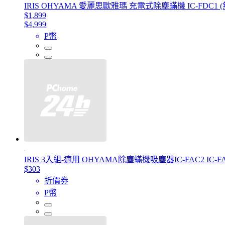
IRIS OHYAMA 愛麗思歐雅瑪 充電式除塵蟎機 IC-FDC1 
$1,899
$4,999
P幣
IRIS 3入組-適用 OHYAMA除塵蟎機吸塵器IC-FAC2 I
$303
折價券
P幣