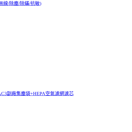
(無線/除塵/除蟎/抗敏)
C-FAC3副廠集塵袋+HEPA空氣濾網濾芯