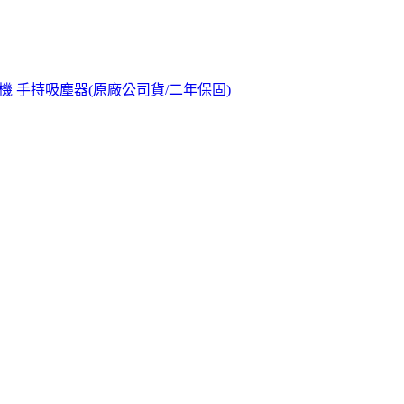
勁無線除塵蟎機 手持吸塵器(原廠公司貨/二年保固)