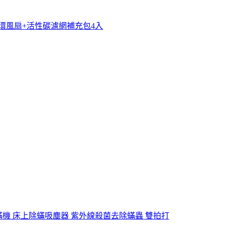
環風扇+活性碳濾網補充包4入
塵蟎機 床上除蟎吸塵器 紫外線殺菌去除蟎蟲 雙拍打