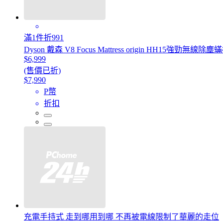
滿1件折991
Dyson 戴森 V8 Focus Mattress origin HH15強
$6,999
(售價已折)
$7,990
P幣
折扣
充電手持式 走到哪用到哪 不再被電線限制了華麗的走位