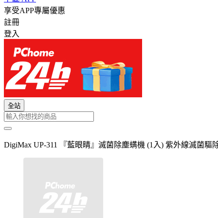
享受APP專屬優惠
註冊
登入
全站
DigiMax UP-311 『藍眼睛』滅菌除塵螨機 (1入) 紫外線滅