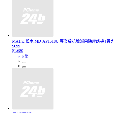
MATric 松木 MD-AP1518U 專業級抗敏滅菌除塵螨機 [
$699
$1,680
P幣