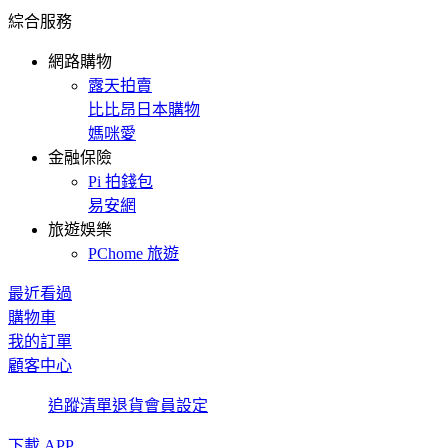
綜合服務
網路購物
露天拍賣
比比昂日本購物
媽咪愛
金融保險
Pi 拍錢包
易安網
旅遊娛樂
PChome 旅遊
最近看過
購物車
我的訂單
顧客中心
追蹤清單
退貨
會員設定
下載 APP