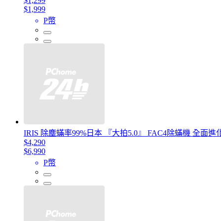
$1,299
$1,999
P幣
IRIS 除塵蟎率99%日本 『大拍5.0』 FAC4除蟎機 全面進化
$4,290
$6,990
P幣