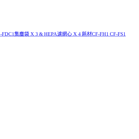
1集塵袋 X 3 & HEPA濾網心 X 4 耗材CF-FH1 CF-FS1