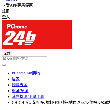
享受APP專屬優惠
註冊
登入
全站
PChome 24h購物
居家
修繕五金
檢測/量測
其它檢測/測量工具
CHICHIAU奇巧 多功能RF無線訊號偵測器/反偷拍反監