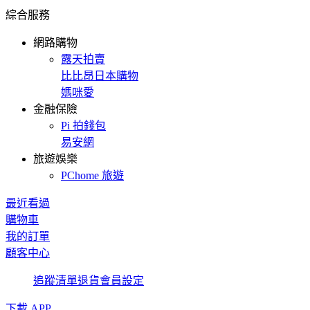
綜合服務
網路購物
露天拍賣
比比昂日本購物
媽咪愛
金融保險
Pi 拍錢包
易安網
旅遊娛樂
PChome 旅遊
最近看過
購物車
我的訂單
顧客中心
追蹤清單
退貨
會員設定
下載 APP