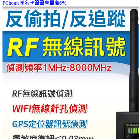
PChome聯名卡
筆筆享最高
6%