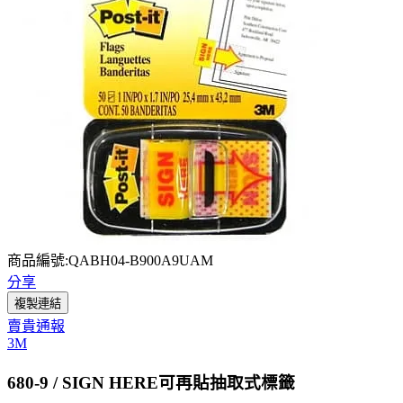
商品編號:QABH04-B900A9UAM
分享
複製連結
賣貴通報
3M
680-9 / SIGN HERE可再貼抽取式標籤