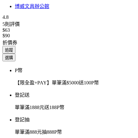
博威文具辦公館
4.8
5
則評價
$63
$90
折價券
追蹤
選購
P幣
【限全盈+PAY】單筆滿$5000送100P幣
登記送
單筆滿1888元送188P幣
登記抽
單筆滿888元抽888P幣