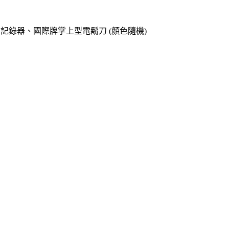
o專用記錄器、國際牌掌上型電鬍刀 (顏色隨機)