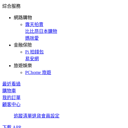
綜合服務
網路購物
露天拍賣
比比昂日本購物
媽咪愛
金融保險
Pi 拍錢包
易安網
旅遊娛樂
PChome 旅遊
最近看過
購物車
我的訂單
顧客中心
追蹤清單
退貨
會員設定
下載 APP