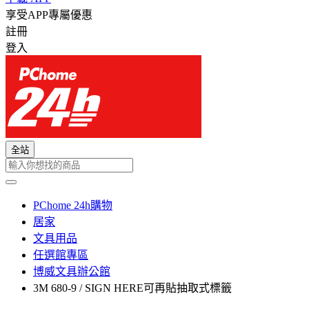
享受APP專屬優惠
註冊
登入
全站
PChome 24h購物
居家
文具用品
任選館專區
博威文具辦公館
3M 680-9 / SIGN HERE可再貼抽取式標籤