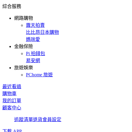
綜合服務
網路購物
露天拍賣
比比昂日本購物
媽咪愛
金融保險
Pi 拍錢包
易安網
旅遊娛樂
PChome 旅遊
最近看過
購物車
我的訂單
顧客中心
追蹤清單
退貨
會員設定
下載 APP