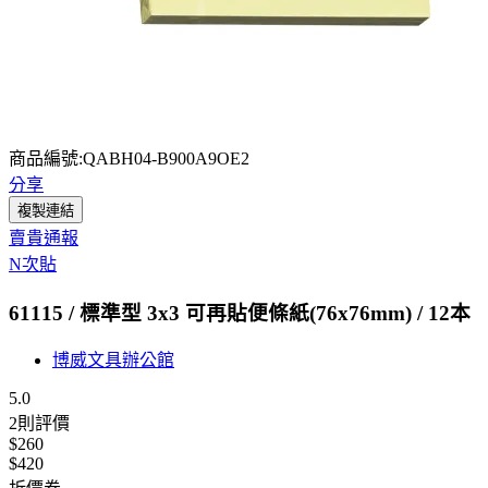
商品編號:QABH04-B900A9OE2
分享
複製連結
賣貴通報
N次貼
61115 / 標準型 3x3 可再貼便條紙(76x76mm) / 12本
博威文具辦公館
5.0
2
則評價
$260
$420