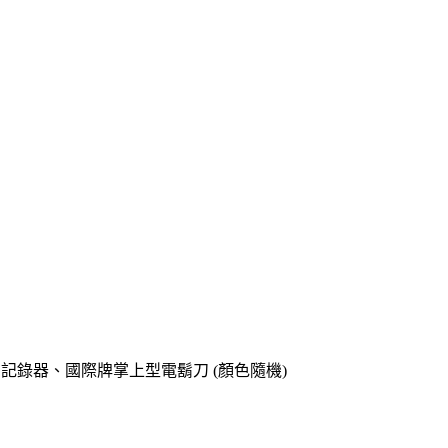
o專用記錄器、國際牌掌上型電鬍刀 (顏色隨機)