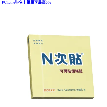
PChome聯名卡
筆筆享最高
6%