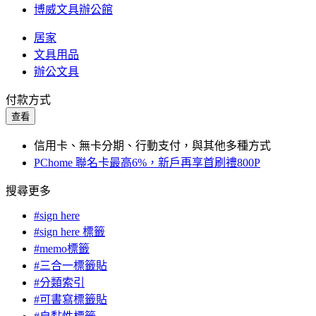
博威文具辦公館
居家
文具用品
辦公文具
付款方式
查看
信用卡、無卡分期、行動支付，與其他多種方式
PChome 聯名卡最高6%，新戶再享首刷禮800P
搜尋更多
#sign here
#sign here 標籤
#memo標籤
#三合一標籤貼
#分類索引
#可書寫標籤貼