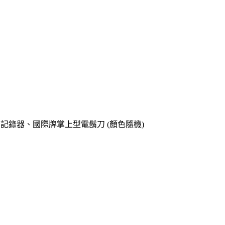
o專用記錄器、國際牌掌上型電鬍刀 (顏色隨機)