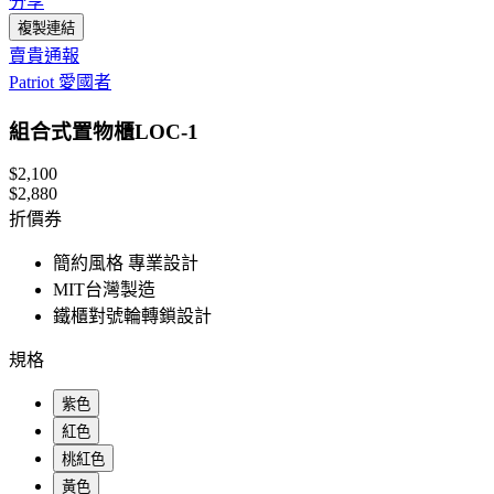
分享
複製連結
賣貴通報
Patriot 愛國者
組合式置物櫃LOC-1
$2,100
$2,880
折價券
簡約風格 專業設計
MIT台灣製造
鐵櫃對號輪轉鎖設計
規格
紫色
紅色
桃紅色
黃色