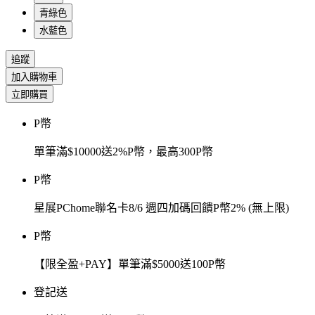
青綠色
水藍色
追蹤
加入購物車
立即購買
P幣
單筆滿$10000送2%P幣，最高300P幣
P幣
星展PChome聯名卡8/6 週四加碼回饋P幣2% (無上限)
P幣
【限全盈+PAY】單筆滿$5000送100P幣
登記送