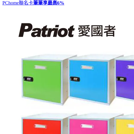
PChome聯名卡
筆筆享最高
6%