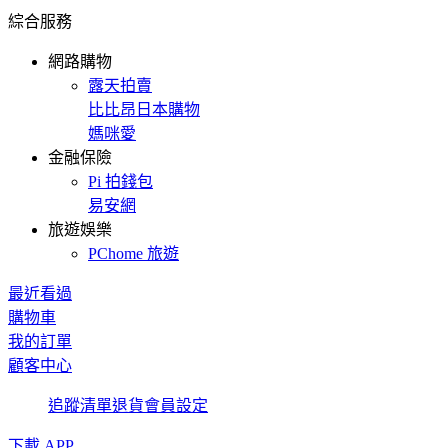
綜合服務
網路購物
露天拍賣
比比昂日本購物
媽咪愛
金融保險
Pi 拍錢包
易安網
旅遊娛樂
PChome 旅遊
最近看過
購物車
我的訂單
顧客中心
追蹤清單
退貨
會員設定
下載 APP