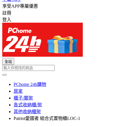
享受APP專屬優惠
註冊
登入
全站
PChome 24h購物
居家
櫃子/層架
各式收納櫃/架
其他收納櫃架
Patriot愛國者 組合式置物櫃LOC-1