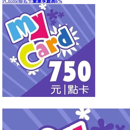
PChome聯名卡
筆筆享最高
6%