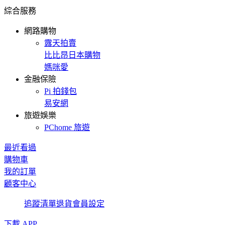
綜合服務
網路購物
露天拍賣
比比昂日本購物
媽咪愛
金融保險
Pi 拍錢包
易安網
旅遊娛樂
PChome 旅遊
最近看過
購物車
我的訂單
顧客中心
追蹤清單
退貨
會員設定
下載 APP