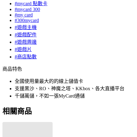
#mycard 點數卡
#mycard 300
#my card
#300mycard
#遊戲主機
#遊戲配件
#遊戲周邊
#遊戲片
#商店點數
商品特色
全國使用量最大的的線上儲值卡
支援黑沙、RO、神魔之塔、KKbox、各大直播平台
千儲萬儲，不如一張MyCard通儲
相關商品