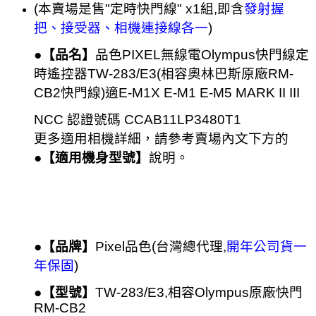
(本賣場是售"定時快門線" x1組,即含
發射握
把、接受器、相機連接線各一
)
●【品名】
品色
PIXEL無線電Olympus快門線定
時遙控器TW-283/E3(
相容奧林巴斯
原廠RM-
CB2快門線)適
E-M1X E-M1 E-M5 MARK II III
NCC 認證號碼 CCAB11LP3480T1
更多適用相機詳細，請參考賣場內文下方的
●【
適用機身型號】
說明。
●【品牌】
Pixel品色(
台灣總代理,
開年公司貨一
年保固
)
●【
型號
】
TW-283/E3
,相容Olympus
原廠快門
RM-CB2