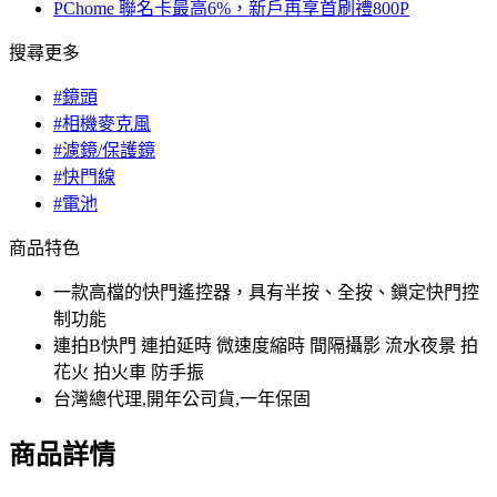
PChome 聯名卡最高6%，新戶再享首刷禮800P
搜尋更多
#鏡頭
#相機麥克風
#濾鏡/保護鏡
#快門線
#電池
商品特色
一款高檔的快門遙控器，具有半按、全按、鎖定快門控
制功能
連拍B快門 連拍延時 微速度縮時 間隔攝影 流水夜景 拍
花火 拍火車 防手振
台灣總代理,開年公司貨,一年保固
商品詳情