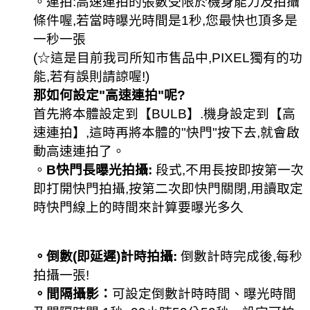
。
連拍:
高速連拍的張數受限於機身能力及拍攝
條件喔,若當時曝光時間是1秒,您最快也頂多是
一秒一張
(☆這是目前我司所知市售品中,PIXEL獨有的功
能,若有誤則請諒喔!)
那如何設定"高速連拍"呢?
首先將本體設定到【BULB】.機身設定到【高
速連拍】,這時再將本體的"快門"按下去,就會啟
動高速連拍了。
。
B快門長曝光拍攝:
段式,不用長按即按第一次
即打開快門拍攝,按第二次即快門關閉,用讀取定
時快門線上的時間來計算要曝光多久
。倒數(即延遲)計時拍攝:
倒數計時完成後,每秒
拍攝一張!
。間隔攝影：
可設定倒數計時時間、曝光時間