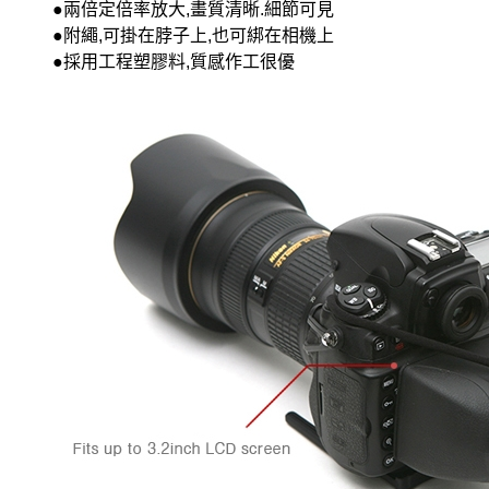
●兩倍定倍率放大,畫質清晰.細節可見
●附繩,可掛在脖子上,也可綁在相機上
●採用工程塑
膠料,質感作工很優