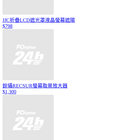
JJC折疊LCD遮光罩液晶螢幕遮陽
$798
銳攝RECSUR螢幕取景放大器
$1,300