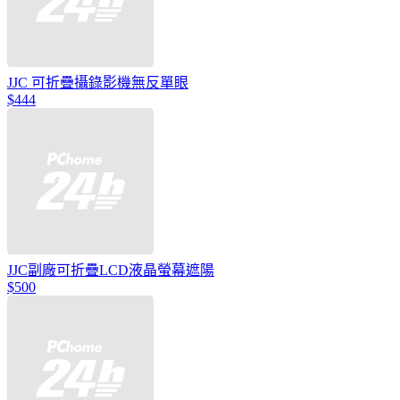
JJC 可折疊攝錄影機無反單眼
$444
JJC副廠可折疊LCD液晶螢幕遮陽
$500