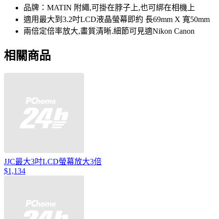
品牌：MATIN 附繩,可掛在脖子上,也可綁在相機上
適用最大到3.2吋LCD液晶螢幕即約 長69mm X 寬50mm
兩倍定倍率放大,畫質清晰.細節可見適Nikon Canon
相關商品
JJC最大3吋LCD螢幕放大3倍
$1,134