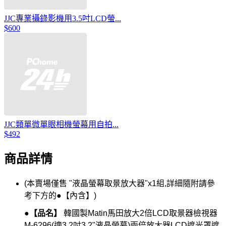
JJC專業攝錄影機用3.5吋LCD螢...
$600
JJC類單微單眼相機螢幕用自拍...
$492
商品詳情
(本賣場僅售 "液晶螢幕取景放大器"x1組,詳細隨附請參
考下方的●【內含】)
●【品名】
韓國製Matin馬田放大2倍LCD取景器檢視器
M-6296(適3.2吋3.2"液晶螢幕)兩倍放大器LCD遮光罩遮