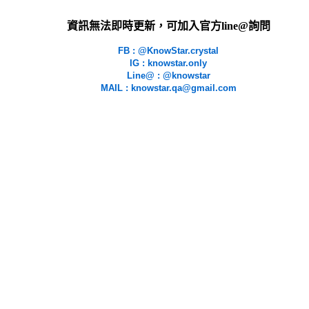
資訊無法即時更新，可加入官方line@詢問
FB : @KnowStar.crystal
IG : knowstar.only
Line@ : @knowstar
MAIL : knowstar.qa@gmail.com