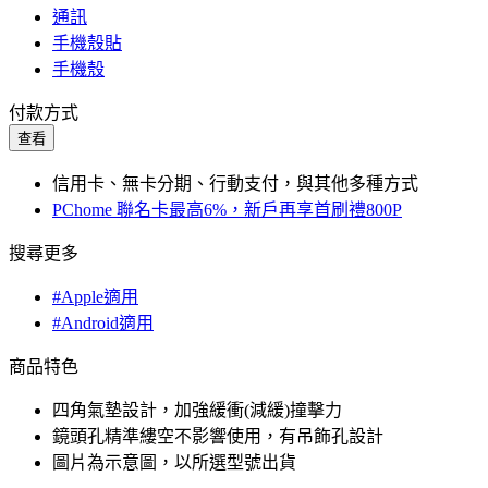
通訊
手機殼貼
手機殼
付款方式
查看
信用卡、無卡分期、行動支付，與其他多種方式
PChome 聯名卡最高6%，新戶再享首刷禮800P
搜尋更多
#Apple適用
#Android適用
商品特色
四角氣墊設計，加強緩衝(減緩)撞擊力
鏡頭孔精準縷空不影響使用，有吊飾孔設計
圖片為示意圖，以所選型號出貨