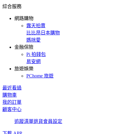
綜合服務
網路購物
露天拍賣
比比昂日本購物
媽咪愛
金融保險
Pi 拍錢包
易安網
旅遊娛樂
PChome 旅遊
最近看過
購物車
我的訂單
顧客中心
追蹤清單
退貨
會員設定
下載 APP