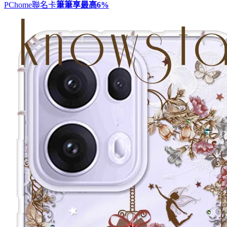
PChome聯名卡
筆筆享最高
6%