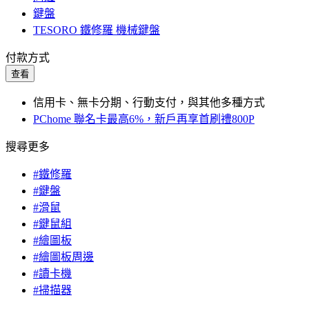
鍵盤
TESORO 鐵修羅 機械鍵盤
付款方式
查看
信用卡、無卡分期、行動支付，與其他多種方式
PChome 聯名卡最高6%，新戶再享首刷禮800P
搜尋更多
#鐵修羅
#鍵盤
#滑鼠
#鍵鼠組
#繪圖板
#繪圖板周邊
#讀卡機
#掃描器