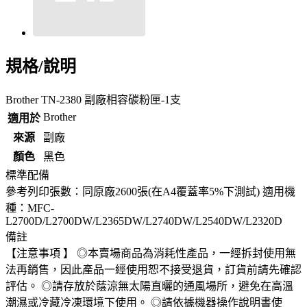
規格/說明
Brother TN-2380 副廠相容碳粉匣-1支
Brother
適用於
來源
副廠
顏色
黑色
標準配備
參考列印張數：同原廠2600張(在A4覆蓋率5%下測試) 適用機
種：MFC-
L2700D/L2700DW/L2365DW/L2740DW/L2540DW/L2320D
備註
【注意事項 】 ◎本賣場商品為消耗性產品，一經拆封使用無
法再銷售，因此產品一經使用恕不接受退貨，訂貨前請先確認
評估。 ◎請存放於蔭涼無太陽直曬的通風場所，避免在高溫
潮濕或冷藏冷凍環境下使用。 ◎請依據機器操作說明書使