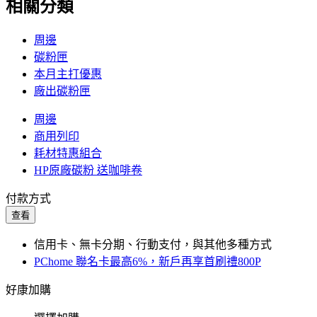
相關分類
周邊
碳粉匣
本月主打優惠
廠出碳粉匣
周邊
商用列印
耗材特惠組合
HP原廠碳粉 送咖啡卷
付款方式
查看
信用卡、無卡分期、行動支付，與其他多種方式
PChome 聯名卡最高6%，新戶再享首刷禮800P
好康加購