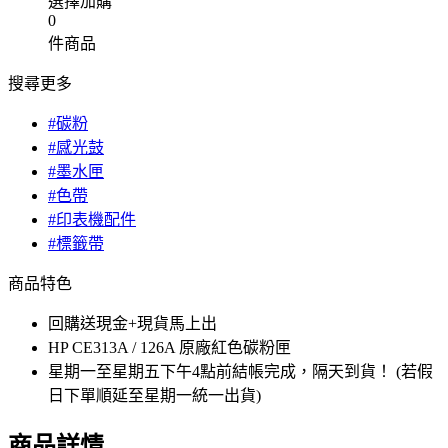
選擇加購
0
件商品
搜尋更多
#碳粉
#感光鼓
#墨水匣
#色帶
#印表機配件
#標籤帶
商品特色
回購送現金+現貨馬上出
HP CE313A / 126A 原廠紅色碳粉匣
星期一至星期五下午4點前結帳完成，隔天到貨！ (若假
日下單順延至星期一統一出貨)
商品詳情