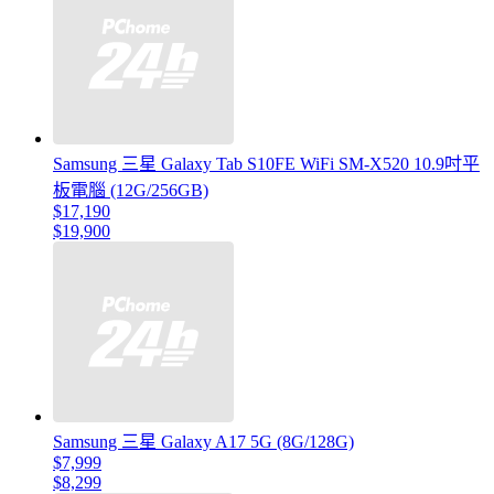
Samsung 三星 Galaxy Tab S10FE WiFi SM-X520 10.9吋平
板電腦 (12G/256GB)
$17,190
$19,900
Samsung 三星 Galaxy A17 5G (8G/128G)
$7,999
$8,299