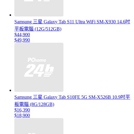
Samsung 三星 Galaxy Tab S11 Ultra WiFi SM-X930 14.6吋
平板電腦 (12G/512GB)
$44,900
$49,990
Samsung 三星 Galaxy Tab S10FE 5G SM-X526B 10.9吋平
板電腦 (8G/128GB)
$16,390
$18,900