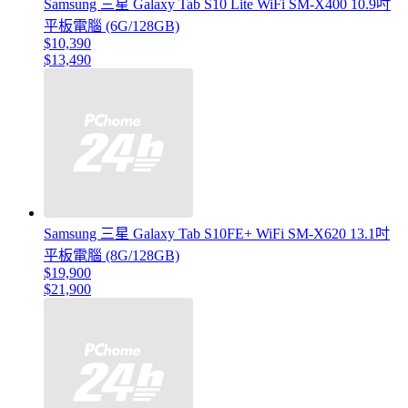
Samsung 三星 Galaxy Tab S10 Lite WiFi SM-X400 10.9吋
平板電腦 (6G/128GB)
$10,390
$13,490
Samsung 三星 Galaxy Tab S10FE+ WiFi SM-X620 13.1吋
平板電腦 (8G/128GB)
$19,900
$21,900