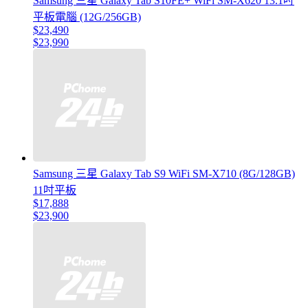
Samsung 三星 Galaxy Tab S10FE+ WiFi SM-X620 13.1吋
平板電腦 (12G/256GB)
$23,490
$23,990
Samsung 三星 Galaxy Tab S9 WiFi SM-X710 (8G/128GB)
11吋平板
$17,888
$23,900