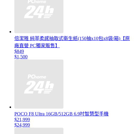
倍潔雅 純萃柔感抽取式衛生紙(150抽x10包x8袋/箱)【原
廠直營 PC獨家販售】
$849
$1,500
POCO F8 Ultra 16GB/512GB 6.9吋智慧型手機
$21,999
$24,999