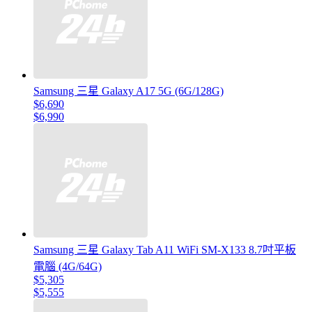
Samsung 三星 Galaxy A17 5G (6G/128G)
$6,690
$6,990
Samsung 三星 Galaxy Tab A11 WiFi SM-X133 8.7吋平板
電腦 (4G/64G)
$5,305
$5,555