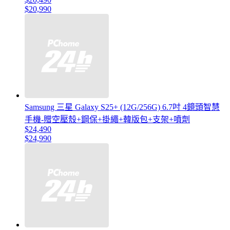
$20,990
Samsung 三星 Galaxy S25+ (12G/256G) 6.7吋 4鏡頭智慧
手機-贈空壓殼+鋼保+掛繩+韓版包+支架+噴劑
$24,490
$24,990