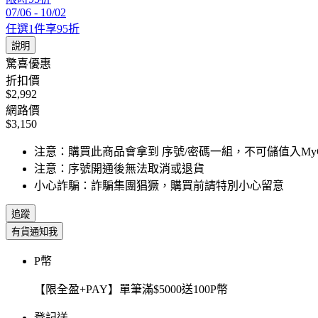
07/06
-
10/02
任選1件享95折
說明
驚喜優惠
折扣價
$2,992
網路價
$3,150
注意：購買此商品會拿到 序號/密碼一組，不可儲值入MyC
注意：序號開通後無法取消或退貨
小心詐騙：詐騙集團猖獗，購買前請特別小心留意
追蹤
有貨通知我
P幣
【限全盈+PAY】單筆滿$5000送100P幣
登記送