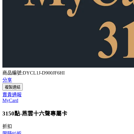
商品編號:DYCL1J-D900JF6HI
分享
複製連結
賣貴通報
MyCard
3150點-燕雲十六聲專屬卡
折扣
限時95折