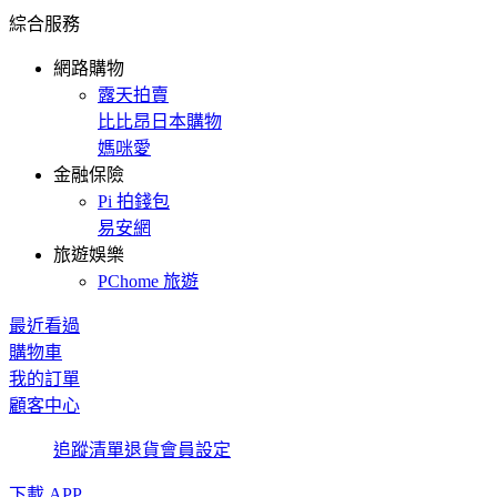
綜合服務
網路購物
露天拍賣
比比昂日本購物
媽咪愛
金融保險
Pi 拍錢包
易安網
旅遊娛樂
PChome 旅遊
最近看過
購物車
我的訂單
顧客中心
追蹤清單
退貨
會員設定
下載 APP