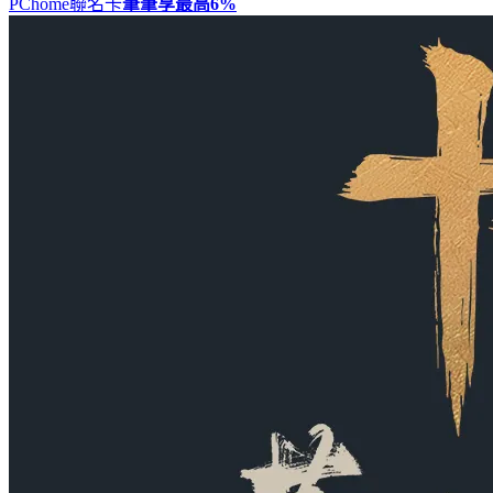
PChome聯名卡
筆筆享最高
6%