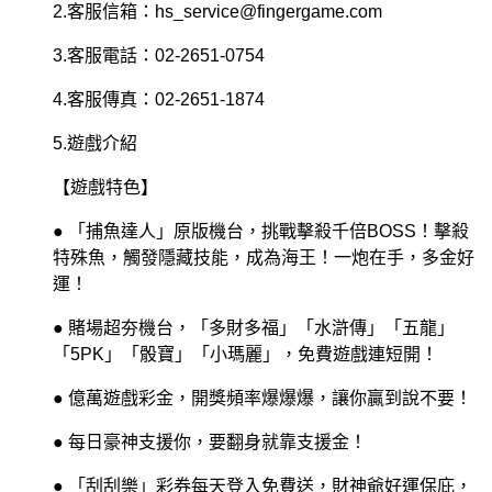
2.客服信箱：hs_service@fingergame.com
3.客服電話：02-2651-0754
4.客服傳真：02-2651-1874
5.遊戲介紹
【遊戲特色】
● 「捕魚達人」原版機台，挑戰擊殺千倍BOSS！擊殺
特殊魚，觸發隱藏技能，成為海王！一炮在手，多金好
運！
● 賭場超夯機台，「多財多福」「水滸傳」「五龍」
「5PK」「骰寶」「小瑪麗」，免費遊戲連短開！
● 億萬遊戲彩金，開獎頻率爆爆爆，讓你贏到說不要！
● 每日豪神支援你，要翻身就靠支援金！
● 「刮刮樂」彩券每天登入免費送，財神爺好運保庇，