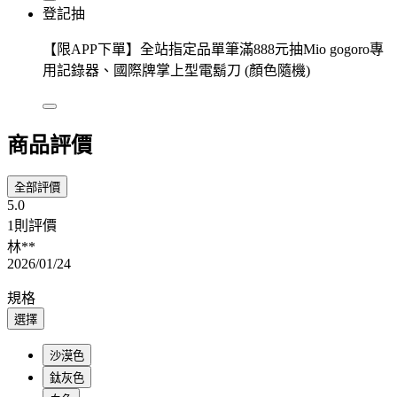
登記抽
【限APP下單】全站指定品單筆滿888元抽Mio gogoro專
用記錄器、國際牌掌上型電鬍刀 (顏色隨機)
商品評價
全部評價
5.0
1則評價
林**
2026/01/24
規格
選擇
沙漠色
鈦灰色