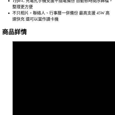
Type-C 充電孔手機支援不插電備份 自動依時間序歸檔，
整理更方便
不只相片，聯絡人、行事曆一併備份 最高支援 45W 高
速快充 還可以當作讀卡機
商品詳情