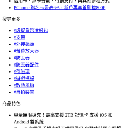
信用卡、無卡分期、行動支付，與其他多種方式
PChome 聯名卡最高6%，新戶再享首刷禮800P
搜尋更多
#虛擬貨幣冷錢包
#支架
#外接鏡頭
#螢幕放大器
#防丟器
#防丟器配件
#引磁環
#遊戲搖桿
#散熱風扇
#自拍裝置
商品特色
容量無限擴充！最高支援 2TB 記憶卡 支援 iOS 和
Android 雙系統