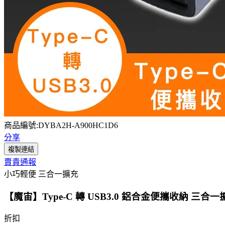
商品編號:DYBA2H-A900HC1D6
分享
複製連結
賣貴通報
小巧輕便 三合一擴充
【魔宙】Type-C 轉 USB3.0 鋁合金便攜收納 三合一
折扣