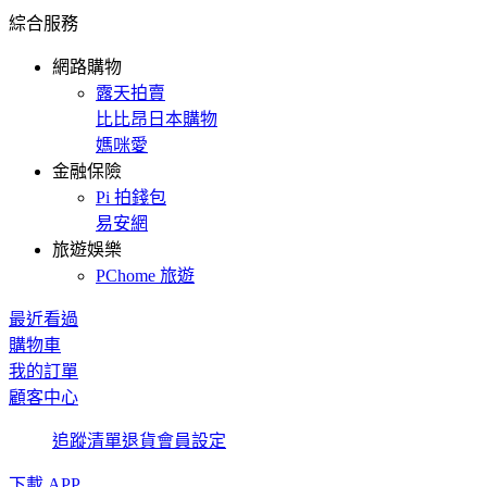
綜合服務
網路購物
露天拍賣
比比昂日本購物
媽咪愛
金融保險
Pi 拍錢包
易安網
旅遊娛樂
PChome 旅遊
最近看過
購物車
我的訂單
顧客中心
追蹤清單
退貨
會員設定
下載 APP