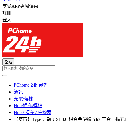
享受APP專屬優惠
註冊
登入
全站
PChome 24h購物
通訊
充電/傳輸
Hub/擴充/轉接
Hub / 擴充 / 集線器
【魔宙】Type-C 轉 USB3.0 鋁合金便攜收納 三合一擴充H