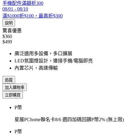
手機配件滿額折300
08/01
-
08/10
滿$1000折$100，最高折$300
說明
驚喜優惠
$360
$499
廣泛適用多設備，多口擴展
LED氛圍燈設計，連接手機/電腦即亮
內置芯片，高速傳輸
追蹤
加入購物車
立即購買
P幣
星展PChome聯名卡8/6 週四加碼回饋P幣2% (無上限)
P幣