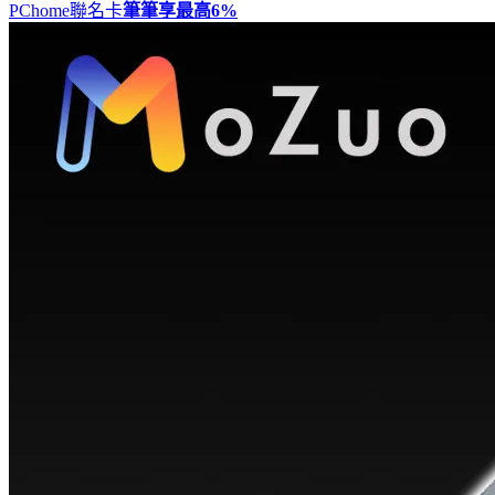
PChome聯名卡
筆筆享最高
6%