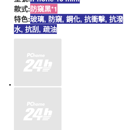
款式:
防窺黑*1
特色:
玻璃, 防窺
,
鋼化, 抗衝擊, 抗潑
水, 抗刮, 疏油