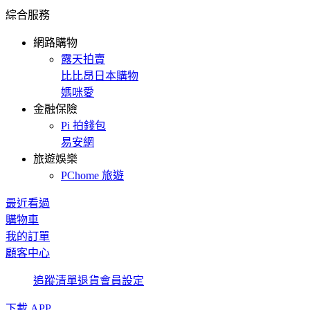
綜合服務
網路購物
露天拍賣
比比昂日本購物
媽咪愛
金融保險
Pi 拍錢包
易安網
旅遊娛樂
PChome 旅遊
最近看過
購物車
我的訂單
顧客中心
追蹤清單
退貨
會員設定
下載 APP