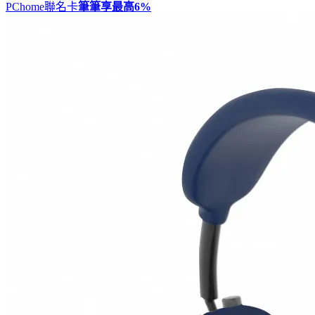
PChome聯名卡
筆筆享最高
6%