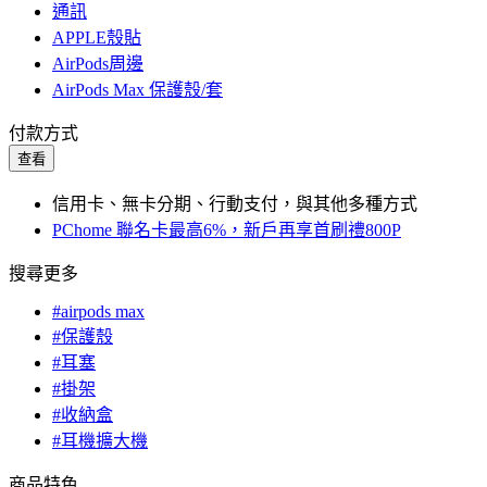
通訊
APPLE殼貼
AirPods周邊
AirPods Max 保護殼/套
付款方式
查看
信用卡、無卡分期、行動支付，與其他多種方式
PChome 聯名卡最高6%，新戶再享首刷禮800P
搜尋更多
#airpods max
#保護殼
#耳塞
#掛架
#收納盒
#耳機擴大機
商品特色